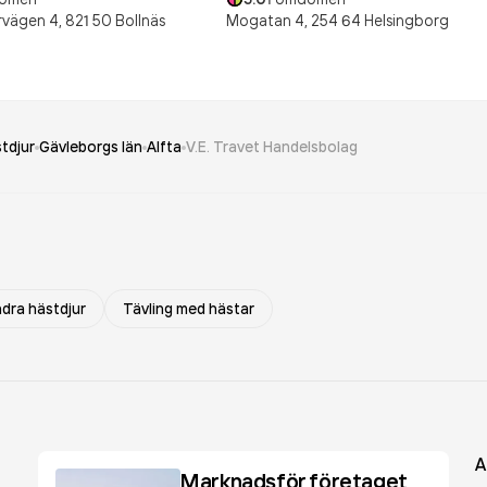
vägen 4,
821 50
Bollnäs
Mogatan 4,
254 64
Helsingborg
tdjur
Gävleborgs län
Alfta
V.E. Travet Handelsbolag
dra hästdjur
Tävling med hästar
A
Marknadsför företaget