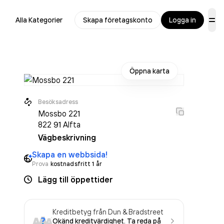
Alla Kategorier
Skapa företagskonto
Logga in
Öppna karta
Besöksadress
Mossbo 221
822 91
Alfta
Vägbeskrivning
Skapa en webbsida!
Prova
kostnadsfritt 1 år
Lägg till öppettider
Kreditbetyg från Dun & Bradstreet
Okänd kreditvärdighet. Ta reda på