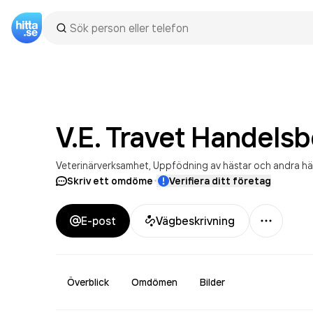
V.E. Travet
Handelsb
Veterinärverksamhet
Uppfödning av hästar och andra hä
·
Skriv ett omdöme
Verifiera ditt företag
Mer
E-post
Vägbeskrivning
Överblick
Omdömen
Bilder