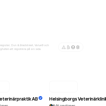
register, Dun & Bradstreet, Value8 och
gheten att registrera på sin sida.
eterinärpraktik AB
Helsingborgs Veterinärklini
ömen
5.0
1
omdömen