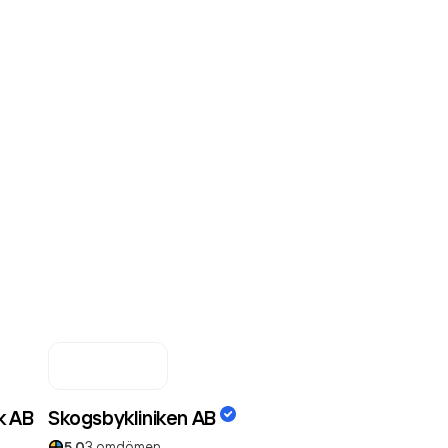
k AB
Skogsbykliniken AB
5.0
3
omdömen