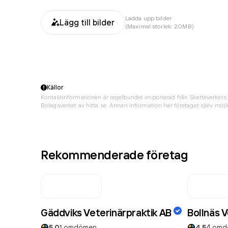
Ladda upp bilder
Lägg till bilder
(Maximal storlek: 20MB)
Källor
Kontaktinformationen är regelbundet importerad från Skatteverkets 
Bolagsverket av hitta.se. Annan information har företaget själv möjli
Rekommenderade företag
Gäddviks Veterinärpraktik AB
Bollnäs V
5.0
1
omdömen
4.5
4
omd