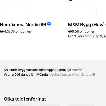
Hemfixarna Nordic AB
M&M Bygg i Hovå
4.3
305
omdömen
5.0
6
omdömen
Brottkärrs tennisväg 9,
4
Snickare
Byggmästare och byggnadsentreprenörer
Västra Götalands län
Mölndal
Vestia Construction Group AB
Olika telefonformat