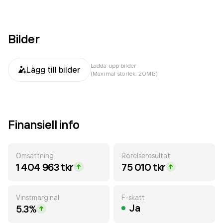
Bilder
Ladda upp bilder
Lägg till bilder
(Maximal storlek: 20MB)
Finansiell info
Omsättning
Rörelseresultat
1 404 963 tkr
75 010 tkr
Vinstmarginal
F-skatt
Ja
5.3%