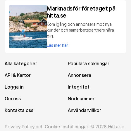
Marknadsför företaget på
hitta.se
Kom igång och annonsera mot nya
kunder och samarbetspartners nära
dig.
Läs mer här
Alla kategorier
Populära sökningar
API & Kartor
Annonsera
Logga in
Integritet
Om oss
Nödnummer
Kontakta oss
Användarvillkor
Privacy Policy
och
Cookie Inställningar
.
©
2026
Hitta.se