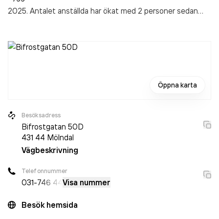
2025. Antalet anställda har ökat med 2 personer sedan
2024 då det jobbade 79 personer på företaget. Bolaget är
ett aktiebolag som varit aktivt sedan 1989. Vestia
Construction Group AB
omsatte 1 404 963 000,00 kr
senaste räkenskapsåret (2025).
Öppna karta
Besöksadress
Bifrostgatan 50D
431 44
Mölndal
Vägbeskrivning
Telefonnummer
031-
746 44
Visa nummer
Besök hemsida