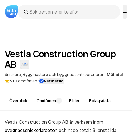
Vestia Construction Group
AB
Snickare
Byggmästare och byggnadsentreprenörer
i
Mölndal
·
5.0
1
omdömen
Verifierad
Överblick
Omdömen
Bilder
Bolagsdata
1
Vestia Construction Group AB är verksam inom
byggnadssnickeriarbeten
och hade totalt 81 anställda