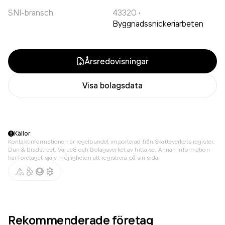
SNI-bransch
43320
·
Byggnadssnickeriarbeten
Årsredovisningar
Visa bolagsdata
Källor
Kontaktinformationen är regelbundet importerad från Skatteverkets register,
Dun & Bradstreet, Value8 och Bolagsverket av hitta.se. Annan information
har företaget själv möjligheten att registrera på sin sida.
Rekommenderade företag