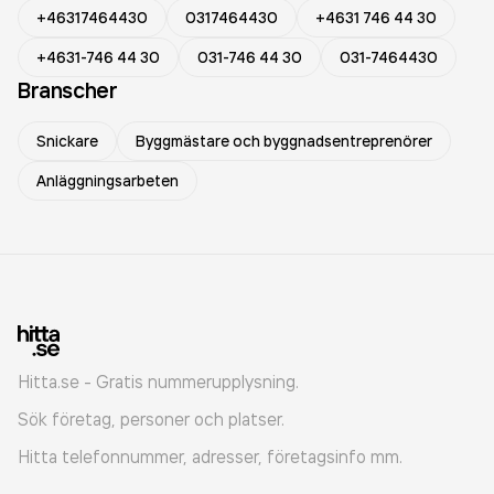
+46317464430
0317464430
+4631 746 44 30
+4631-746 44 30
031-746 44 30
031-7464430
Branscher
Snickare
Byggmästare och byggnadsentreprenörer
Anläggningsarbeten
Hitta.se - Gratis nummerupplysning.
Sök företag, personer och platser.
Hitta telefonnummer, adresser, företagsinfo mm.