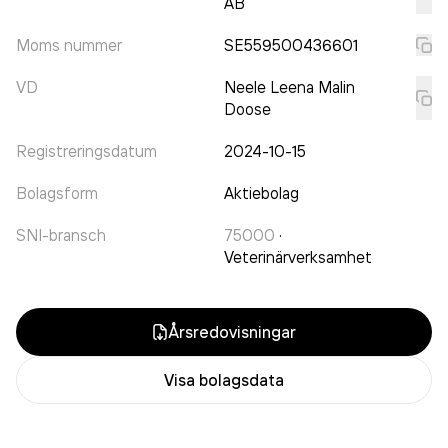
AB
Moms nummer
SE559500436601
VD
Neele Leena Malin
Doose
Registreringsdatum
2024-10-15
Bolagsform
Aktiebolag
SNI-bransch
75000
·
Veterinärverksamhet
Årsredovisningar
Visa bolagsdata