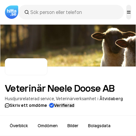
Veterinär Neele Doose
AB
Husdjursrelaterad service
Veterinärverksamhet
i
Åtvidaberg
·
Skriv ett omdöme
Verifierad
Överblick
Omdömen
Bilder
Bolagsdata