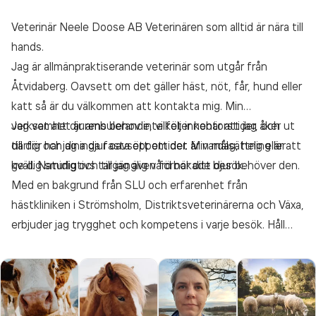
Veterinär Neele Doose AB Veterinären som alltid är nära till
hands.
Jag är allmänpraktiserande veterinär som utgår från
Åtvidaberg. Oavsett om det gäller häst, nöt, får, hund eller
katt så är du välkommen att kontakta mig. Min
verksamhet är ambulerande, vilket innebär att jag åker ut
Jag vet att djurens behov inte följer kontorstider, och
till dig och dina djur oavsett om det är vardag, helg eller
därför har jag inga fasta öppettider. Min målsättning är att
kväll. Naturligtivs tar jag även förbokade besök.
ge dig smidig och tillgänglig vård när ditt djur behöver den.
Med en bakgrund från SLU och erfarenhet från
hästkliniken i Strömsholm, Distriktsveterinärerna och Växa,
erbjuder jag trygghet och kompetens i varje besök. Håll
utkik här eller på Facebook för uppdateringar om när jag
inte är tillgänglig. Varmt välkomna med en kontakt, jag
finns här för att hjälpa dig.