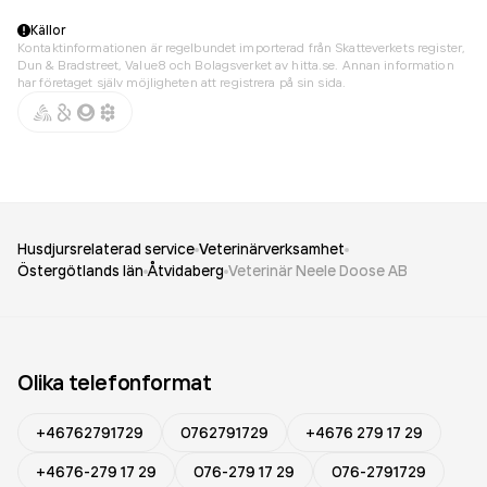
Källor
Kontaktinformationen är regelbundet importerad från Skatteverkets register,
Dun & Bradstreet, Value8 och Bolagsverket av hitta.se. Annan information
har företaget själv möjligheten att registrera på sin sida.
Husdjursrelaterad service
Veterinärverksamhet
Östergötlands län
Åtvidaberg
Veterinär Neele Doose AB
Olika telefonformat
+46762791729
0762791729
+4676 279 17 29
+4676-279 17 29
076-279 17 29
076-2791729