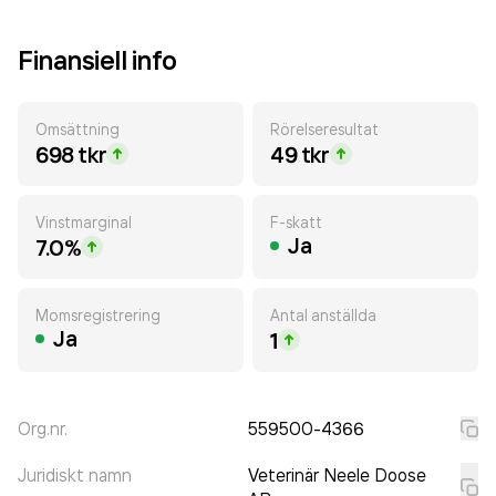
Finansiell info
Omsättning
Rörelseresultat
698 tkr
49 tkr
Vinstmarginal
F-skatt
Ja
7.0%
Momsregistrering
Antal anställda
Ja
1
Org.nr.
559500-4366
Juridiskt namn
Veterinär Neele Doose