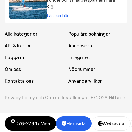
kunder och samarbetspartners nära
dig.
Läs mer här
Alla kategorier
Populära sökningar
API & Kartor
Annonsera
Logga in
Integritet
Om oss
Nödnummer
Kontakta oss
Användarvillkor
Privacy Policy
och
Cookie Inställningar
.
©
2026
Hitta.se
076-279 17
Visa
Hemsida
Webbsida