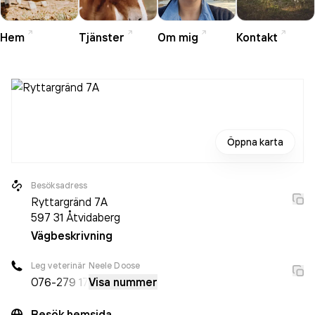
Hem
Tjänster
Om mig
Kontakt
Öppna karta
Besöksadress
Ryttargränd 7A
597 31
Åtvidaberg
Vägbeskrivning
Leg veterinär Neele Doose
076-
279 17
Visa nummer
Besök hemsida