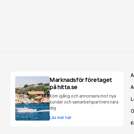
A
Marknadsför företaget
på hitta.se
A
Kom igång och annonsera mot nya
L
kunder och samarbetspartners nära
dig.
O
Läs mer här
K