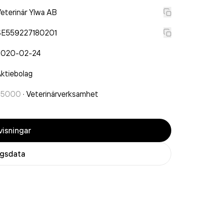
eterinär Ylwa AB
SE559227180201
2020-02-24
ktiebolag
75000
·
Veterinärverksamhet
isningar
agsdata