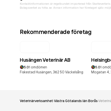
Kontaktinformationen är regelbundet importerad från Skatteverkets 
Bolagsverket av hitta.se. Annan information har företaget själv möjli
Rekommenderade företag
Husängen Veterinär AB
Helsingbo
5.0
1
omdömen
5.0
1
omd
Fiskestad Husängen,
362 50
Väckelsång
Mogatan 4,
Veterinärverksamhet
Västra Götalands län
Borås
Veterin