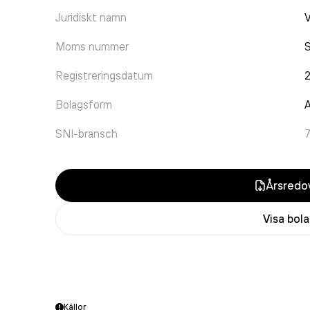
Juridiskt namn
V
Moms nummer
Registreringsdatum
Bolagsform
A
SNI-bransch
Årsredov
Visa bol
Källor