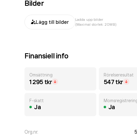
Bilder
Ladda upp bilder
Lägg till bilder
(Maximal storlek: 20MB)
Finansiell info
Omsättning
Rörelseresultat
1 295 tkr
547 tkr
F-skatt
Momsregistrerin
Ja
Ja
Org.nr.