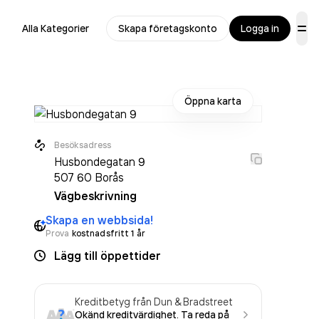
Alla Kategorier
Skapa företagskonto
Logga in
Öppna karta
Besöksadress
Husbondegatan 9
507 60
Borås
Vägbeskrivning
Skapa en webbsida!
Prova
kostnadsfritt 1 år
Lägg till öppettider
Kreditbetyg från Dun & Bradstreet
Okänd kreditvärdighet. Ta reda på