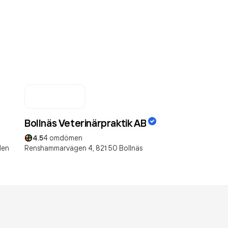
Bollnäs Veterinärpraktik AB
4.5
4
omdömen
den
Renshammarvägen 4,
821 50
Bollnäs