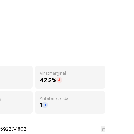
Vinstmarginal
42.2%
g
Antal anställda
1
559227-1802