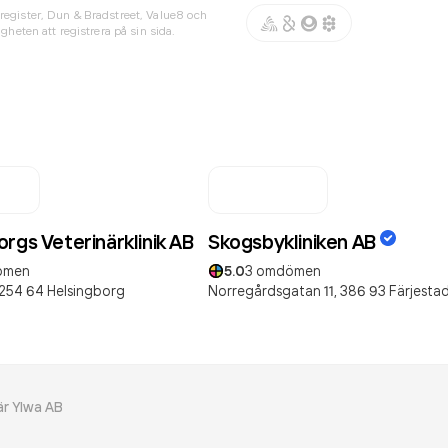
register, Dun & Bradstreet, Value8 och
gheten att registrera på sin sida.
rgs Veterinärklinik AB
Skogsbykliniken AB
ömen
5.0
3
omdömen
254 64
Helsingborg
Norregårdsgatan 11,
386 93
Färjesta
är Ylwa AB