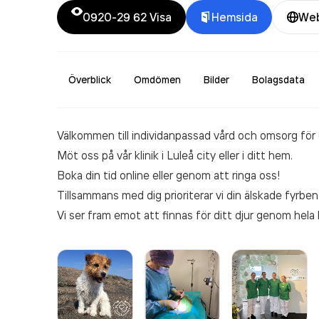
0920-29 62
Visa
Hemsida
Web
Överblick
Omdömen
Bilder
Bolagsdata
Välkommen till individanpassad vård och omsorg för 
Möt oss på vår klinik i Luleå city eller i ditt hem.
Boka din tid online eller genom att ringa oss!
Tillsammans med dig prioriterar vi din älskade fyrben
Vi ser fram emot att finnas för ditt djur genom hela l