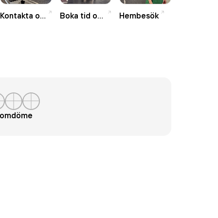
Kontakta oss
Boka tid online
Hembesök
t omdöme