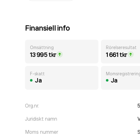
Finansiell info
Omsättning
Rörelseresultat
13 995 tkr
1 661 tkr
F-skatt
Momsregistrerin
Ja
Ja
Org.nr.
Juridiskt namn
V
Moms nummer