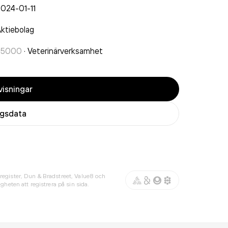
024-01-11
ktiebolag
75000
·
Veterinärverksamhet
isningar
agsdata
register, Dun & Bradstreet, Value8 och
gheten att registrera på sin sida.