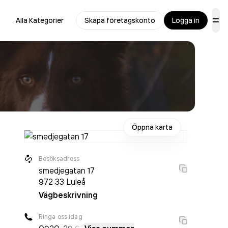
Alla Kategorier
Skapa företagskonto
Logga in
Öppna karta
Besöksadress
smedjegatan 17
972 33
Luleå
Vägbeskrivning
Ringa oss idag