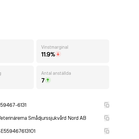
Vinstmarginal
11.9%
g
Antal anställda
7
559467-6131
eterinärerna Smådjurssjukvård Nord AB
SE559467613101