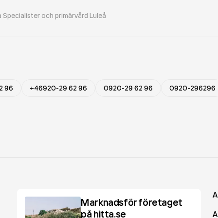
 Specialister och primärvård Luleå
2 96
+46920-29 62 96
0920-29 62 96
0920-296296
A
Marknadsför företaget
på hitta.se
A