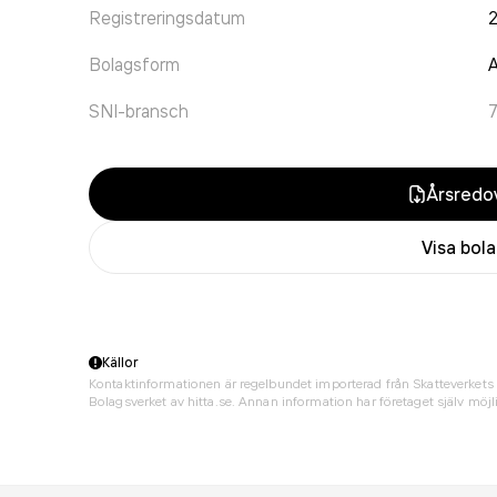
Registreringsdatum
2
Bolagsform
A
SNI-bransch
Årsredov
Visa bol
Källor
Kontaktinformationen är regelbundet importerad från Skatteverkets 
Bolagsverket av hitta.se. Annan information har företaget själv möjli