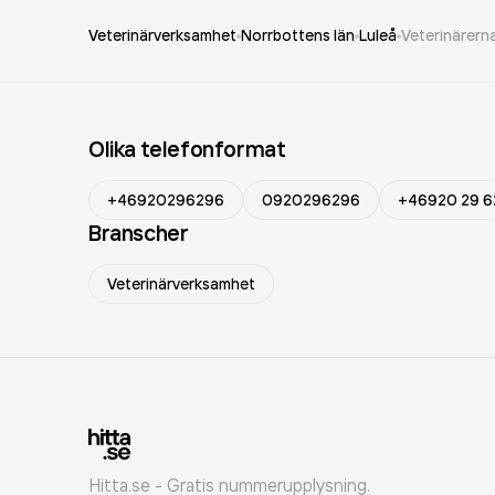
Veterinärverksamhet
Norrbottens län
Luleå
Veterinärerna
Olika telefonformat
+46920296296
0920296296
+46920 29 6
Branscher
Veterinärverksamhet
Hitta.se - Gratis nummerupplysning.