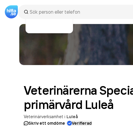
Veterinärerna Specia
primärvård
Luleå
Veterinärverksamhet
i
Luleå
·
Skriv ett omdöme
Verifierad