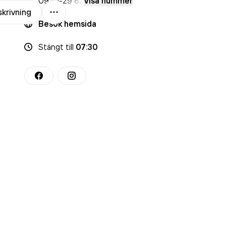
0920
-29 62
Visa nummer
Mer
krivning
Besök hemsida
Stängt
till
07:30