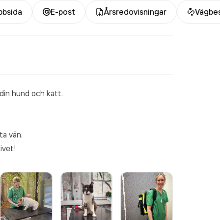
bsida
E-post
Årsredovisningar
Vägbes
din hund och katt.
ta vän.
ivet!