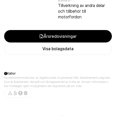
Tillverkning av andra delar
och tillbehör till
motorfordon
Årsredovisningar
Visa bolagsdata
Källor
Kontaktinformationen är regelbundet importerad från Skatteverkets register,
Dun & Bradstreet, Value8 och Bolagsverket av hitta.se. Annan information
har företaget själv möjligheten att registrera på sin sida.