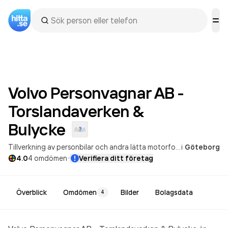
Volvo Personvagnar AB -
Torslandaverken &
Bulycke
Tillverkning av personbilar och andra lätta motorfordon
i
Göteborg
Partihande
·
4.0
4
omdömen
Verifiera ditt företag
Överblick
Omdömen
Bilder
Bolagsdata
4