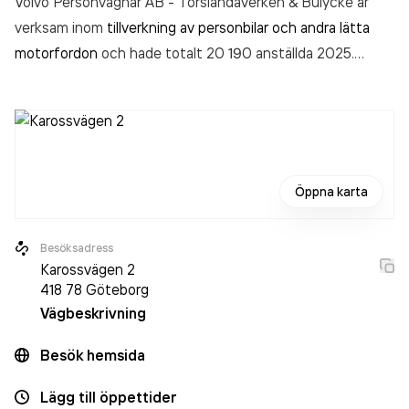
Volvo Personvagnar AB - Torslandaverken & Bulycke är
verksam inom
tillverkning av personbilar och andra lätta
motorfordon
och hade totalt 20 190 anställda 2025.
Antalet anställda har ökat med 873 personer sedan 2024
då det jobbade 19 317 personer på företaget. Bolaget är
ett aktiebolag som varit aktivt sedan 1972. Volvo
Personvagnar AB - Torslandaverken & Bulycke
omsatte
244 217 000 000,00 kr
senaste räkenskapsåret (2025).
Öppna karta
Besöksadress
Karossvägen 2
418 78
Göteborg
Vägbeskrivning
Besök hemsida
Lägg till öppettider