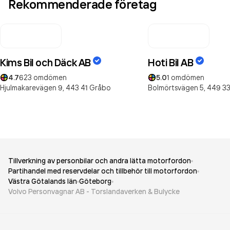
Rekommenderade företag
Kims Bil och Däck AB
Hoti Bil AB
4.7
623
omdömen
5.0
1
omdömen
Hjulmakarevägen 9,
443 41
Gråbo
Bolmörtsvägen 5,
449 3
Tillverkning av personbilar och andra lätta motorfordon
Partihandel med reservdelar och tillbehör till motorfordon
Västra Götalands län
Göteborg
Volvo Personvagnar AB - Torslandaverken & Bulycke