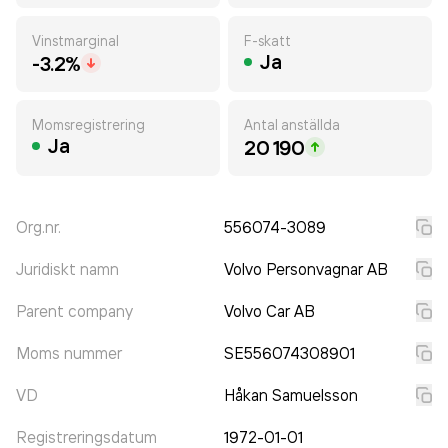
Vinstmarginal
F-skatt
Ja
-3.2%
Momsregistrering
Antal anställda
Ja
20 190
Org.nr.
556074-3089
Juridiskt namn
Volvo Personvagnar AB
Parent company
Volvo Car AB
Moms nummer
SE556074308901
VD
Håkan Samuelsson
Registreringsdatum
1972-01-01