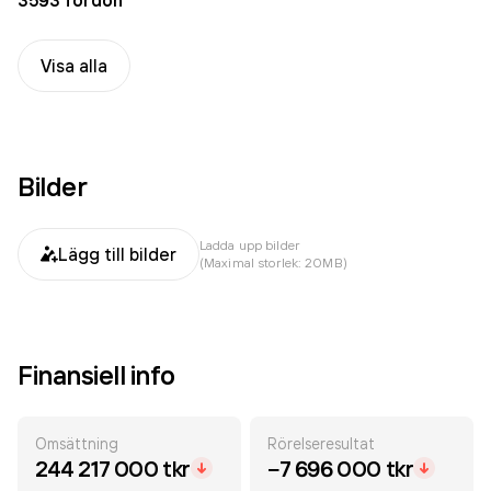
3593 fordon
Visa alla
Bilder
Ladda upp bilder
Lägg till bilder
(Maximal storlek: 20MB)
Finansiell info
Omsättning
Rörelseresultat
244 217 000 tkr
−7 696 000 tkr