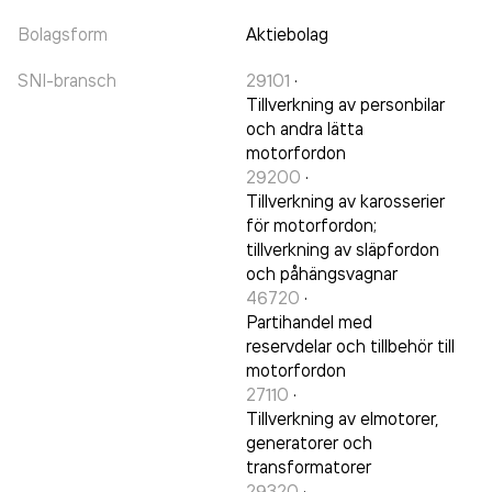
Bolagsform
Aktiebolag
SNI-bransch
29101
·
Tillverkning av personbilar
och andra lätta
motorfordon
29200
·
Tillverkning av karosserier
för motorfordon;
tillverkning av släpfordon
och påhängsvagnar
46720
·
Partihandel med
reservdelar och tillbehör till
motorfordon
27110
·
Tillverkning av elmotorer,
generatorer och
transformatorer
29320
·