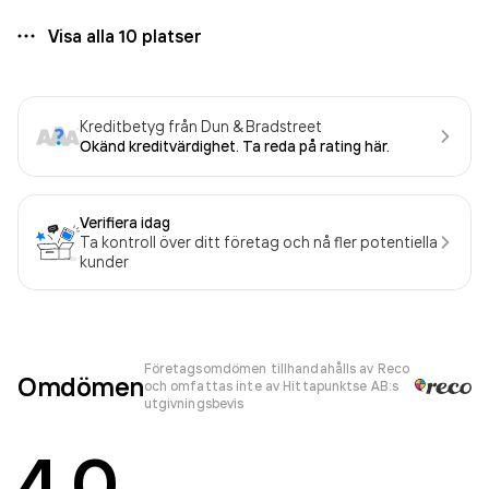
Visa alla
10
platser
Kreditbetyg från Dun & Bradstreet
Okänd kreditvärdighet. Ta reda på rating här.
Verifiera idag
Ta kontroll över ditt företag och nå fler potentiella
kunder
Företagsomdömen tillhandahålls av Reco
Omdömen
och omfattas inte av Hittapunktse AB:s
utgivningsbevis
4.0