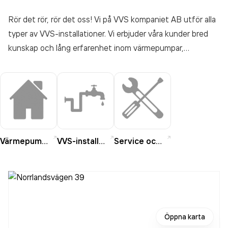
Rör det rör, rör det oss! Vi på VVS kompaniet AB utför alla
typer av VVS-installationer. Vi erbjuder våra kunder bred
kunskap och lång erfarenhet inom värmepumpar,
golvvärme, konverteringar, tappvatten, avlopp,
värmeanläggningar, badrumsrenoveringar och
nybyggnationer. Vi hjälper även till med service och
reparation av allt från droppande kranar till värmesystem.
Vi kan även erbjuda våra kunder felsökning, service,
underhåll och reparation av värmepumpar.
Värmepumpar
VVS-installationer
Service och reparation
Öppna karta