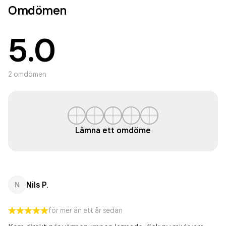
Omdömen
5.0
2
omdömen
Lämna ett omdöme
Nils P.
N
för mer än ett år sedan