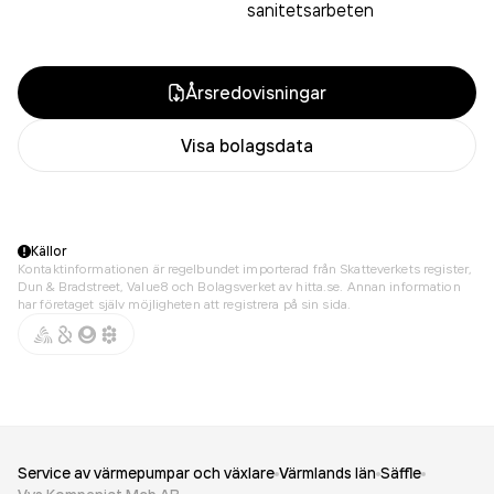
sanitetsarbeten
Årsredovisningar
Visa bolagsdata
Källor
Kontaktinformationen är regelbundet importerad från Skatteverkets register,
Dun & Bradstreet, Value8 och Bolagsverket av hitta.se. Annan information
har företaget själv möjligheten att registrera på sin sida.
Service av värmepumpar och växlare
Värmlands län
Säffle