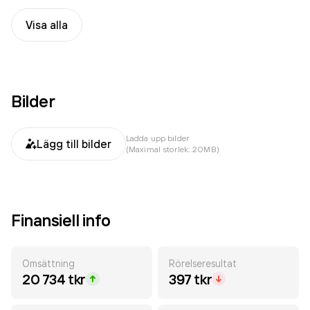
Visa alla
Bilder
Ladda upp bilder
Lägg till bilder
(Maximal storlek: 20MB)
Finansiell info
Omsättning
Rörelseresultat
20 734 tkr
397 tkr