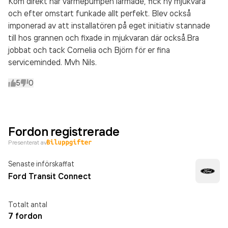
Kom direkt när värmepumpen larmade, fick ny mjukvara
och efter omstart funkade allt perfekt. Blev också
imponerad av att installatören på eget initiativ stannade
till hos grannen och fixade in mjukvaran där också.Bra
jobbat och tack Cornelia och Björn för er fina
serviceminded. Mvh Nils.
5
0
Fordon registrerade
Presenterat av
Senaste införskaffat
Ford Transit Connect
Totalt antal
7 fordon