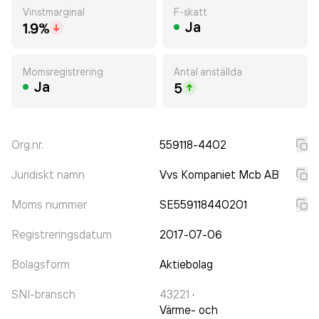
Vinstmarginal
F-skatt
Ja
1.9%
Momsregistrering
Antal anställda
Ja
5
Org.nr.
559118-4402
Juridiskt namn
Vvs Kompaniet Mcb AB
Moms nummer
SE559118440201
Registreringsdatum
2017-07-06
Bolagsform
Aktiebolag
SNI-bransch
43221
·
Värme- och