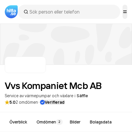
Vvs Kompaniet Mcb
AB
Service av värmepumpar och växlare
i
Säffle
·
5.0
2
omdömen
Verifierad
Överblick
Omdömen
Bilder
Bolagsdata
2