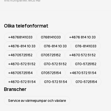
Vvs Kompaniet Mcb AB
Olika telefonformat
+46768141033
0768141033
+4676 814 10 33
+4676-814 10 33
076-814 10 33
076-8141033
+46705725152
0705725152
+4670 572 51 52
+4670-572 51 52
070-572 51 52
070-5725152
+46705725154
0705725154
+4670 572 51 54
+4670-572 51 54
070-572 51 54
070-5725154
Branscher
Service av värmepumpar och växlare