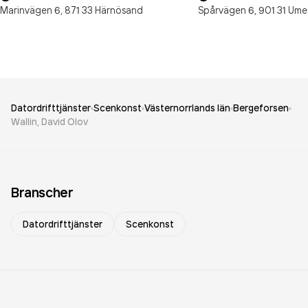
Marinvägen 6,
871 33
Härnösand
Spårvägen 6,
901 31
Ume
Datordrifttjänster
Scenkonst
Västernorrlands län
Bergeforsen
Wallin, David Olov
Branscher
Datordrifttjänster
Scenkonst