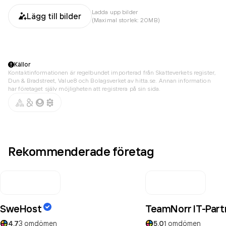
Ladda upp bilder
Lägg till bilder
(Maximal storlek: 20MB)
Källor
Kontaktinformationen är regelbundet importerad från Skatteverkets register,
Dun & Bradstreet, Value8 och Bolagsverket av hitta.se. Annan information
har företaget själv möjligheten att registrera på sin sida.
Rekommenderade företag
SweHost
TeamNorr IT-Par
4.7
3
omdömen
5.0
1
omdömen