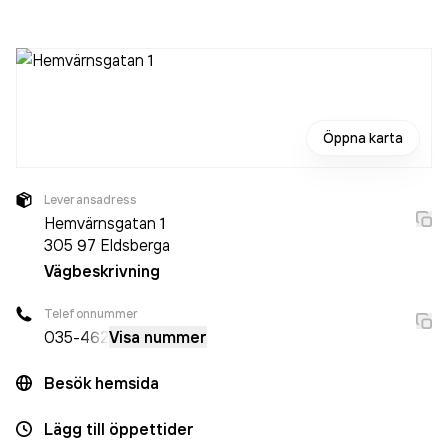
Bolaget är ett aktiebolag som varit aktivt sedan 1994.
Weba Kemi AB
omsatte 2 037 000,00 kr
senaste
räkenskapsåret (2025).
Öppna karta
Leveransadress
Hemvärnsgatan 1
305 97
Eldsberga
Vägbeskrivning
Telefonnummer
035-
462
Visa nummer
Besök hemsida
Lägg till öppettider