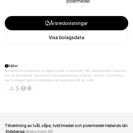
polermedel
Årsredovisningar
Visa bolagsdata
Källor
Kontaktinformationen är regelbundet importerad från Skatteverkets register,
Dun & Bradstreet, Value8 och Bolagsverket av hitta.se. Annan information
har företaget själv möjligheten att registrera på sin sida.
Tillverkning av tvål, såpa, tvättmedel och polermedel
Hallands län
Eldsberga
Weba Kemi AB