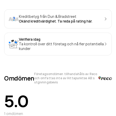
Kreditbetyg från Dun & Bradstreet
Okänd kreditvärdighet. Ta reda på rating här.
Verifiera idag
Ta kontroll över ditt företag och nå fler potentiella
kunder
Företagsomdömen tillhandahålls av Reco
Omdömen
och omfattas inte av Hittapunktse AB:s
utgivningsbevis
5.0
1
omdömen