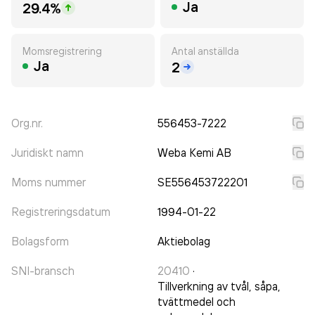
Ja
29.4%
Momsregistrering
Antal anställda
Ja
2
Org.nr.
556453-7222
Juridiskt namn
Weba Kemi AB
Moms nummer
SE556453722201
Registreringsdatum
1994-01-22
Bolagsform
Aktiebolag
SNI-bransch
20410
·
Tillverkning av tvål, såpa,
tvättmedel och