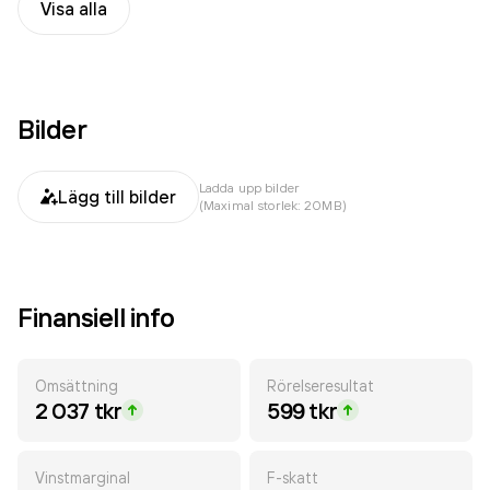
Visa alla
Bilder
Ladda upp bilder
Lägg till bilder
(Maximal storlek: 20MB)
Finansiell info
Omsättning
Rörelseresultat
2 037 tkr
599 tkr
Vinstmarginal
F-skatt