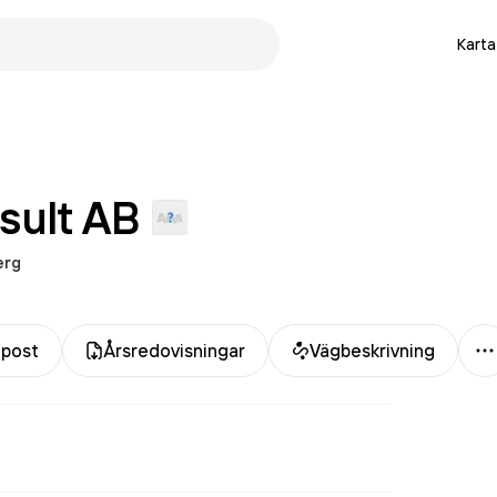
Karta
sult
AB
erg
M
-post
Årsredovisningar
Vägbeskrivning