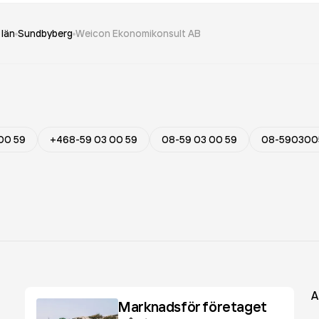
län
Sundbyberg
Weicon Ekonomikonsult AB
00 59
+468-59 03 00 59
08-59 03 00 59
08-590300
A
Marknadsför företaget