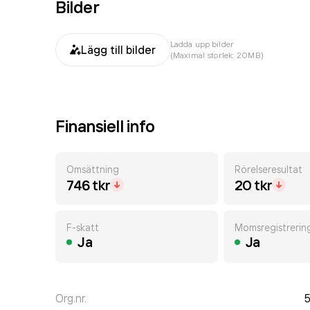
Bilder
Ladda upp bilder
Lägg till bilder
(Maximal storlek: 20MB)
Finansiell info
Omsättning
Rörelseresultat
746 tkr
20 tkr
F-skatt
Momsregistrerin
Ja
Ja
Org.nr.