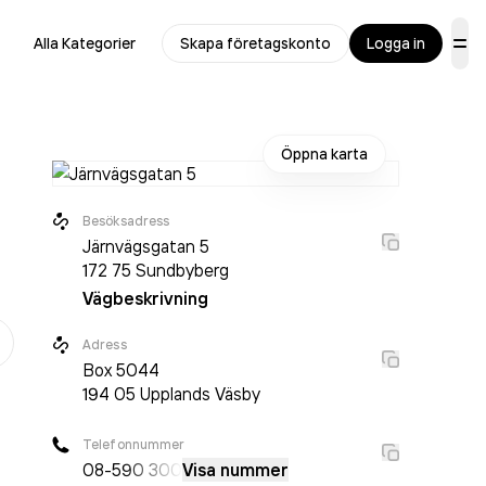
Alla Kategorier
Skapa företagskonto
Logga in
Öppna karta
Besöksadress
Järnvägsgatan 5
172 75
Sundbyberg
Vägbeskrivning
er
Adress
Box
5044
194 05
Upplands Väsby
Telefonnummer
08-5
90 300
Visa nummer