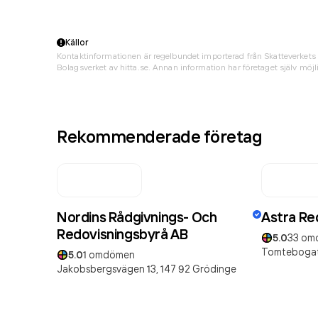
Källor
Kontaktinformationen är regelbundet importerad från Skatteverkets 
Bolagsverket av hitta.se. Annan information har företaget själv möjli
Rekommenderade företag
Nordins Rådgivnings- Och
Astra Re
Redovisningsbyrå AB
5.0
33
om
Tomtebogat
5.0
1
omdömen
Jakobsbergsvägen 13,
147 92
Grödinge