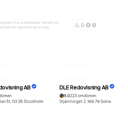
register, Dun & Bradstreet, Value8 och
gheten att registrera på sin sida.
dovisning AB
DLE Redovisning AB
dömen
5.0
223
omdömen
an 51,
113 38
Stockholm
Stjärntorget 2,
169 79
Solna