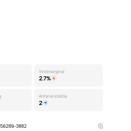
Vinstmarginal
2.7%
g
Antal anställda
2
556289-3882