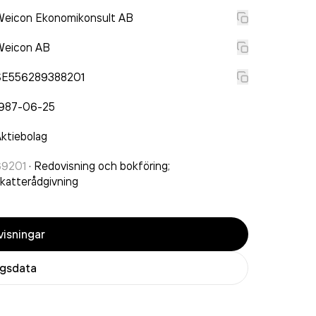
Weicon Ekonomikonsult AB
Weicon AB
SE556289388201
1987-06-25
ktiebolag
69201
·
Redovisning och bokföring;
katterådgivning
isningar
agsdata