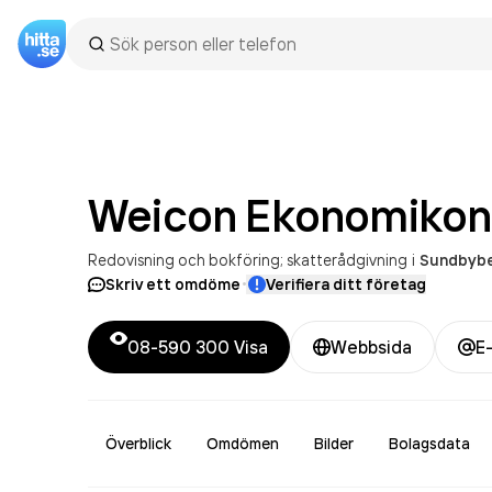
Weicon Ekonomikon
Redovisning och bokföring; skatterådgivning
i
Sundbyb
·
Skriv ett omdöme
Verifiera ditt företag
08-590 300
Visa
Webbsida
E
Överblick
Omdömen
Bilder
Bolagsdata