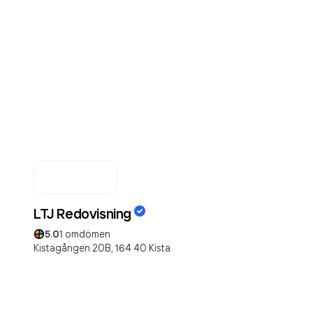
LTJ Redovisning
5.0
1
omdömen
Kistagången 20B,
164 40
Kista