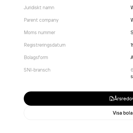
Juridiskt namn
Parent company
Moms nummer
Registreringsdatum
Bolagsform
A
SNI-bransch
s
Årsredov
Visa bol