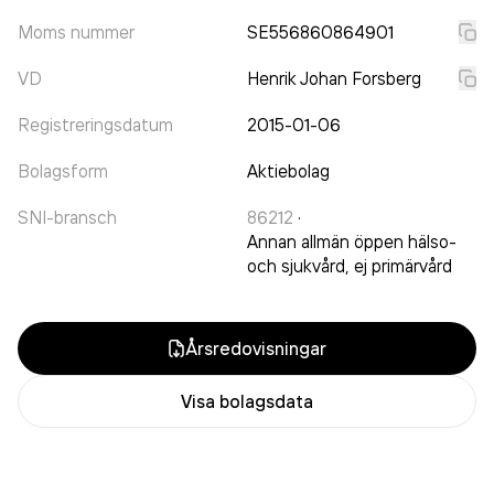
Moms nummer
SE556860864901
VD
Henrik Johan Forsberg
Registreringsdatum
2015-01-06
Bolagsform
Aktiebolag
SNI-bransch
86212
·
Annan allmän öppen hälso-
och sjukvård, ej primärvård
Årsredovisningar
Visa bolagsdata