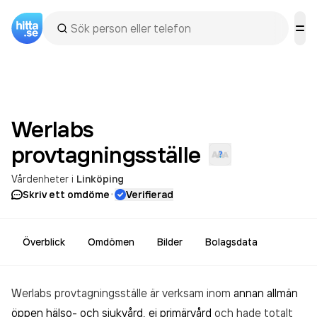
Werlabs
provtagningsställe
Vårdenheter
i
Linköping
·
Skriv ett omdöme
Verifierad
Överblick
Omdömen
Bilder
Bolagsdata
Werlabs provtagningsställe är verksam inom
annan allmän
öppen hälso- och sjukvård, ej primärvård
och hade totalt