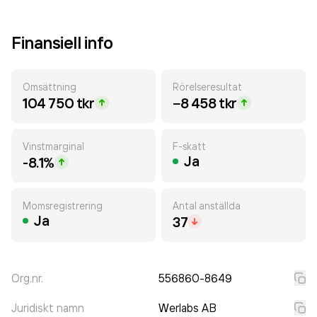
Finansiell info
Omsättning
Rörelseresultat
104 750 tkr
−8 458 tkr
Vinstmarginal
F-skatt
Ja
-8.1%
Momsregistrering
Antal anställda
Ja
37
Org.nr.
556860-8649
Juridiskt namn
Werlabs AB