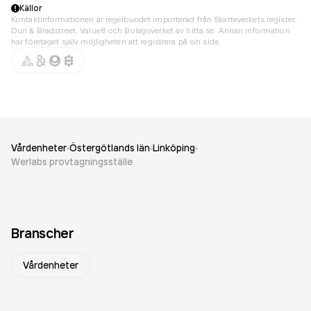
Källor
Kontaktinformationen är regelbundet importerad från Skatteverkets register,
Dun & Bradstreet, Value8 och Bolagsverket av hitta.se. Annan information
har företaget själv möjligheten att registrera på sin sida.
Vårdenheter
Östergötlands län
Linköping
Werlabs provtagningsställe
Branscher
Vårdenheter