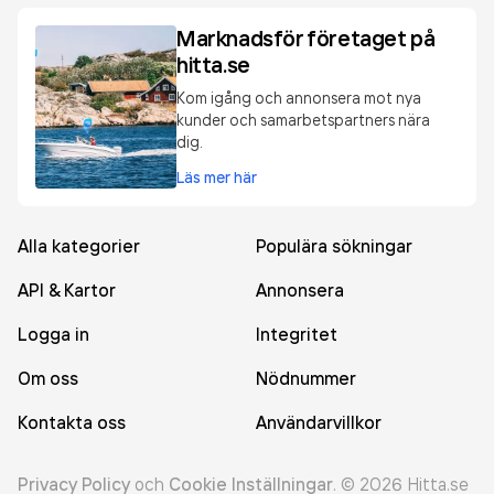
Marknadsför företaget på
hitta.se
Kom igång och annonsera mot nya
kunder och samarbetspartners nära
dig.
Läs mer här
Alla kategorier
Populära sökningar
API & Kartor
Annonsera
Logga in
Integritet
Om oss
Nödnummer
Kontakta oss
Användarvillkor
Privacy Policy
och
Cookie Inställningar
.
©
2026
Hitta.se