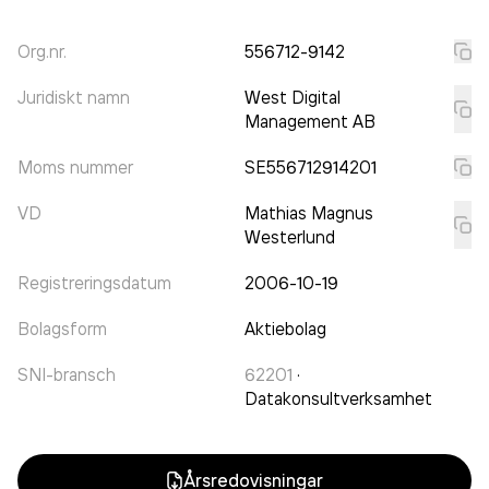
Org.nr.
556712-9142
Juridiskt namn
West Digital
Management AB
Moms nummer
SE556712914201
VD
Mathias Magnus
Westerlund
Registreringsdatum
2006-10-19
Bolagsform
Aktiebolag
SNI-bransch
62201
·
Datakonsultverksamhet
Årsredovisningar