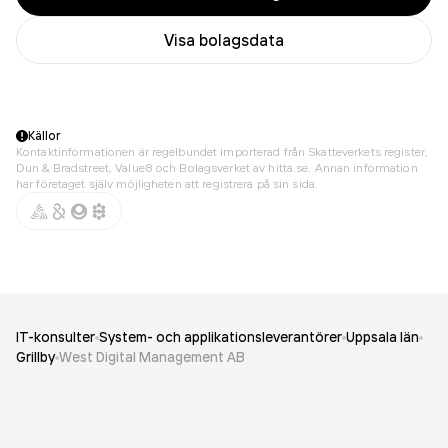
Visa bolagsdata
Källor
Kontaktinformationen är regelbundet importerad från Skatteverkets register,
Dun & Bradstreet, Value8 och Bolagsverket av hitta.se. Annan information
har företaget själv möjligheten att registrera på sin sida.
IT-konsulter
System- och applikationsleverantörer
Uppsala län
Grillby
West Digital Management AB