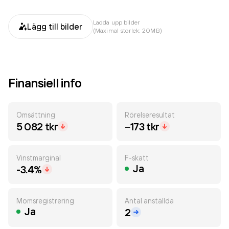
Ladda upp bilder
Lägg till bilder
(Maximal storlek: 20MB)
Finansiell info
Omsättning
Rörelseresultat
5 082 tkr
−173 tkr
Vinstmarginal
F-skatt
Ja
-3.4%
Momsregistrering
Antal anställda
Ja
2