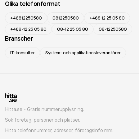
Olika telefonformat
+46812250580
0812250580
+468 12 25 05 80
+468-12 25 05 80
08-12 25 05 80
08-12250580
Branscher
IT-konsulter
System- och applikationsleverantörer
Hitta.se - Gratis nummerupplysning.
Sök företag, personer och platser.
Hitta telefonnummer, adresser, företagsinfo mm.