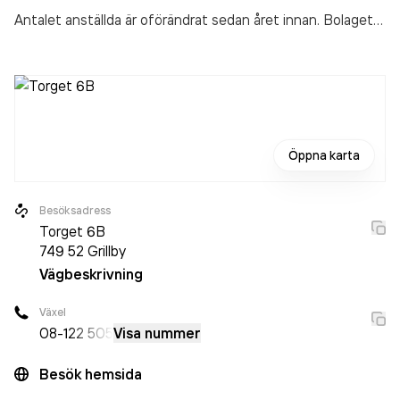
Antalet anställda är oförändrat sedan året innan. Bolaget
är ett aktiebolag som varit aktivt sedan 2006. West
Digital Management AB
omsatte 5 082 000,00 kr
senaste räkenskapsåret (2025).
Öppna karta
Besöksadress
Torget 6B
749 52
Grillby
Vägbeskrivning
Växel
08-1
22 505
Visa nummer
Besök hemsida