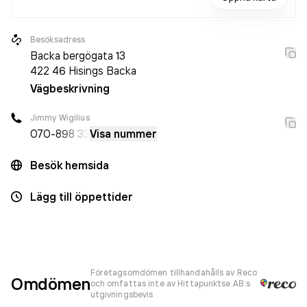
Besöksadress
Backa bergögata 13
422 46
Hisings Backa
Vägbeskrivning
Jimmy Wigilius
070-
898 33
Visa nummer
Besök hemsida
Lägg till öppettider
Företagsomdömen tillhandahålls av Reco
Omdömen
och omfattas inte av Hittapunktse AB:s
utgivningsbevis