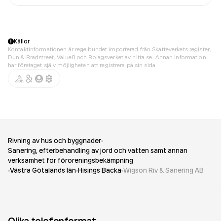
Källor
Kontaktinformationen är regelbundet importerad från Skatteverkets register,
Dun & Bradstreet, Value8 och Bolagsverket av hitta.se. Annan information
har företaget själv möjligheten att registrera på sin sida.
Rivning av hus och byggnader
Sanering, efterbehandling av jord och vatten samt annan
verksamhet för föroreningsbekämpning
Västra Götalands län
Hisings Backa
Wigson Riv & Sanering AB
Olika telefonformat