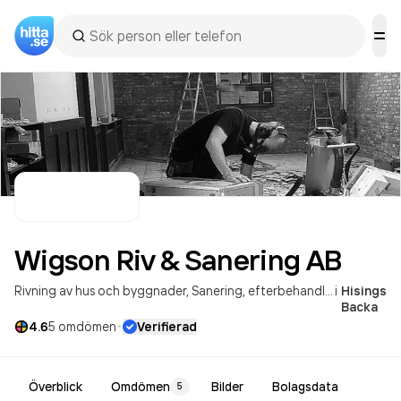
Wigson Riv & Sanering
AB
Rivning av hus och byggnader
Sanering, efterbehandling av jord och vatten samt annan verksamhet för föroreningsbekämpning
i
Hisings
Backa
·
4.6
5
omdömen
Verifierad
Överblick
Omdömen
Bilder
Bolagsdata
5