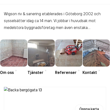
Wigson riv & sanering etablerades i Göteborg 2002 och
sysselsätter idag ca 14 man. Vi jobbar i huvudsak mot
medelstora byggnadsföretag men även enstaka
privatpersoner. Våran största syssla idag är
försäkringsskador och kundanpassning av lokalytor.
Om oss
Tjänster
Referenser
Kontakt
Öppna karta