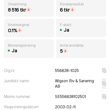
Omsättning
Rörelseresultat
8 516 tkr
6 tkr
Vinstmarginal
F-skatt
Ja
0.1%
Momsregistrering
Antal anställda
Ja
5
Org.nr.
556638-1025
Juridiskt namn
Wigson Riv & Sanering
AB
Moms nummer
SE556638102501
Registreringsdatum
2003-02-11