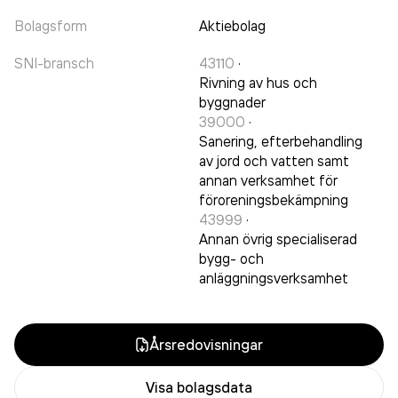
Bolagsform
Aktiebolag
SNI-bransch
43110
·
Rivning av hus och
byggnader
39000
·
Sanering, efterbehandling
av jord och vatten samt
annan verksamhet för
föroreningsbekämpning
43999
·
Annan övrig specialiserad
bygg- och
anläggningsverksamhet
Årsredovisningar
Visa bolagsdata