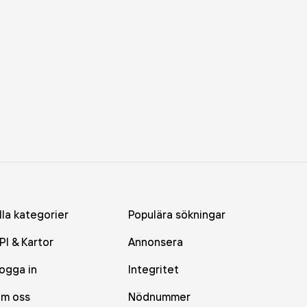
lla kategorier
Populära sökningar
PI & Kartor
Annonsera
ogga in
Integritet
m oss
Nödnummer