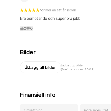
för mer än ett år sedan
Bra bemötande och super bra jobb
0
0
Bilder
Ladda upp bilder
Lägg till bilder
(Maximal storlek: 20MB)
Finansiell info
Omsättning
Rörelseresultat