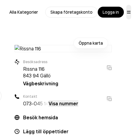
Alla Kategorier
Skapa företagskonto
Logga in
Öppna karta
Besöksadress
Rissna 116
843 94
Gällö
Vägbeskrivning
r
Kontakt
073-
045 14
Visa nummer
Besök hemsida
Lägg till öppettider