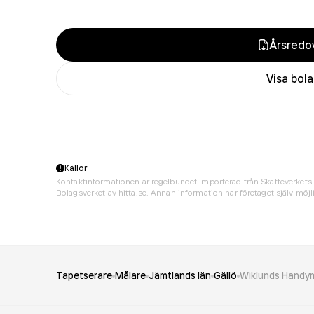
Årsredov
Visa bol
Källor
Kontaktinformationen är regelbundet importerad från Skatteverkets 
Bolagsverket av hitta.se. Annan information har företaget själv möjli
Tapetserare
Målare
Jämtlands län
Gällö
Wiklunds Handym