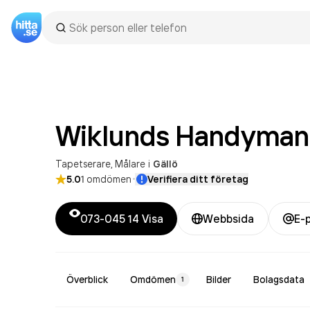
Wiklunds Handyman 
Tapetserare
Målare
i
Gällö
·
5.0
1
omdömen
Verifiera ditt företag
073-045 14
Visa
Webbsida
E-
Överblick
Omdömen
Bilder
Bolagsdata
1