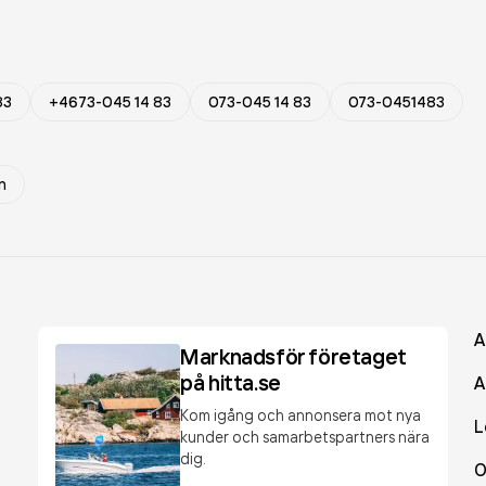
83
+4673-045 14 83
073-045 14 83
073-0451483
n
A
Marknadsför företaget
på hitta.se
A
Kom igång och annonsera mot nya
L
kunder och samarbetspartners nära
dig.
O