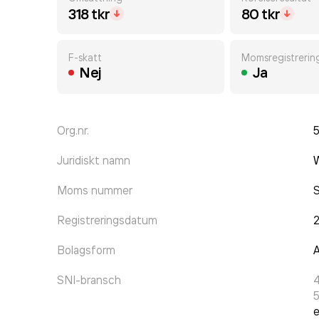
318 tkr
80 tkr
F-skatt
Momsregistrerin
Nej
Ja
Org.nr.
Juridiskt namn
W
Moms nummer
Registreringsdatum
Bolagsform
A
SNI-bransch