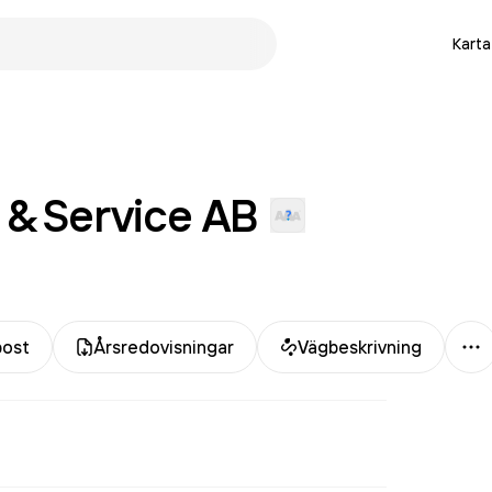
Karta
& Service
AB
Me
post
Årsredovisningar
Vägbeskrivning