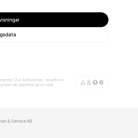
isningar
agsdata
register, Dun & Bradstreet, Value8 och
gheten att registrera på sin sida.
an & Service AB