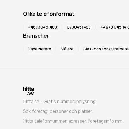
Olika telefonformat
+46730451483
0730451483
+4673 045 14 
Branscher
Tapetserare
Målare
Glas- och fönsterarbete
Hitta.se - Gratis nummerupplysning.
Sök företag, personer och platser.
Hitta telefonnummer, adresser, företagsinfo mm.