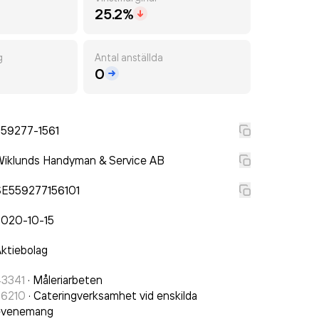
25.2%
g
Antal anställda
0
559277-1561
iklunds Handyman & Service AB
SE559277156101
2020-10-15
ktiebolag
43341
·
Måleriarbeten
56210
·
Cateringverksamhet vid enskilda
evenemang