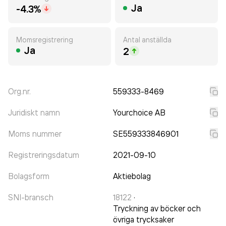
Ja
-4.3%
Momsregistrering
Antal anställda
Ja
2
Org.nr.
559333-8469
Juridiskt namn
Yourchoice AB
Moms nummer
SE559333846901
Registreringsdatum
2021-09-10
Bolagsform
Aktiebolag
SNI-bransch
18122
·
Tryckning av böcker och
övriga trycksaker