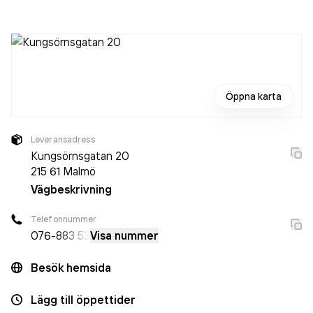
det jobbade 1 person på företaget. Bolaget är ett
aktiebolag som varit aktivt sedan 2021. Yourchoice AB
omsatte 3 023 000,00 kr
senaste räkenskapsåret
(2025).
Öppna karta
Leveransadress
Kungsörnsgatan 20
215 61
Malmö
Vägbeskrivning
Telefonnummer
076-
883 53
Visa nummer
Besök hemsida
Lägg till öppettider