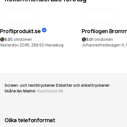
Profilprodukt.se
Profilogen Brom
5.0
5
omdömen
5.0
1
omdömen
Västerslöv 2045,
289 50
Hanaskog
Johannesfredsvägen 11,
Screen- och textiltryckerier
Etiketter och etikettryckerier
Skåne län
Malmö
Yourchoice AB
Olika telefonformat