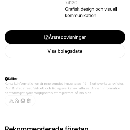
74120
·
Grafisk design och visuell
kommunikation
Årsredovisningar
Visa bolagsdata
Källor
Kontaktinformationen är regelbundet importerad från Skatteverkets register,
Dun & Bradstreet, Value8 och Bolagsverket av hitta.se. Annan information
har företaget själv möjligheten att registrera på sin sida.
Rekommenderade företag