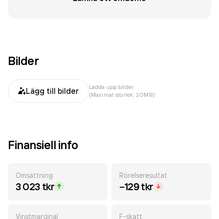
Bilder
Ladda upp bilder
Lägg till bilder
(Maximal storlek: 20MB)
Finansiell info
Omsättning
Rörelseresultat
3 023 tkr
−129 tkr
Vinstmarginal
F-skatt