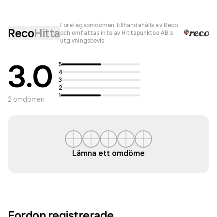
Företagsomdömen tillhandahålls av Reco
Reco
Hitta
och omfattas inte av Hittapunktse AB:s
utgivningsbevis
3.0
5
4
3
2
1
2
omdömen
Lämna ett omdöme
Fordon registrerade