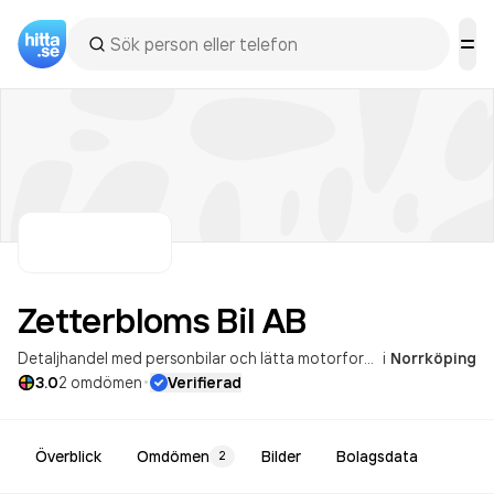
Zetterbloms Bil
AB
Detaljhandel med personbilar och lätta motorfordon
i
Norrköping
Allmän servi
·
3.0
2
omdömen
Verifierad
Överblick
Omdömen
Bilder
Bolagsdata
2