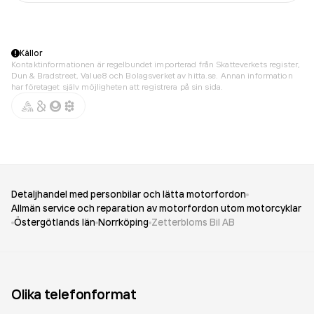
Källor
Kontaktinformationen är regelbundet importerad från Skatteverkets register,
Dun & Bradstreet, Value8 och Bolagsverket av hitta.se. Annan information
har företaget själv möjligheten att registrera på sin sida.
Detaljhandel med personbilar och lätta motorfordon
Allmän service och reparation av motorfordon utom motorcyklar
Östergötlands län
Norrköping
Zetterbloms Bil AB
Olika telefonformat