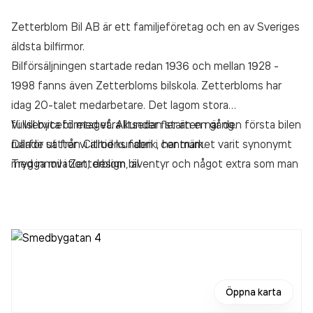
Zetterblom Bil AB är ett familjeföretag och en av Sveriges
äldsta bilfirmor.
Bilförsäljningen startade redan 1936 och mellan 1928 -
1998 fanns även Zetterbloms bilskola. Zetterbloms har
idag 20-talet medarbetare. Det lagom stora
fullserviceföretaget. Alltsedan starten när den första bilen
Vi vill byta bil med våra kunder fler än en gång.
rullade ut från Citroëns fabrik, har märket varit synonymt
Därför sätter vi alltid kunden i centrum.
med innovation, design, äventyr och något extra som man
Trygga mil i Zetterblom bil.
inte hittar i alla andra bilar.
Öppna karta