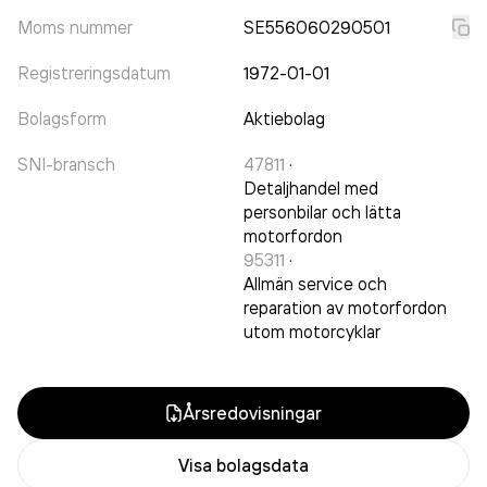
Moms nummer
SE556060290501
Registreringsdatum
1972-01-01
Bolagsform
Aktiebolag
SNI-bransch
47811
·
Detaljhandel med
personbilar och lätta
motorfordon
95311
·
Allmän service och
reparation av motorfordon
utom motorcyklar
Årsredovisningar
Visa bolagsdata