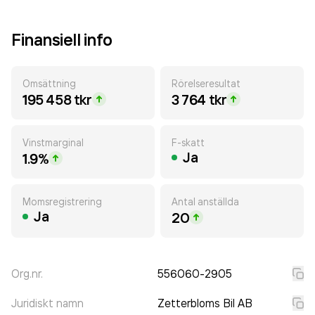
Finansiell info
Omsättning
Rörelseresultat
195 458 tkr
3 764 tkr
Vinstmarginal
F-skatt
Ja
1.9%
Momsregistrering
Antal anställda
Ja
20
Org.nr.
556060-2905
Juridiskt namn
Zetterbloms Bil AB