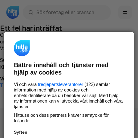
Sök namn, gata, ort, telefon, företag, sökord
Ett fel har inträffat
Om du vill kan du
kontakta hitta.se
och beskriva hur felet
uppstod så att vi lättare och snabbare kan avhjälpa det.
Vänligen försök med följande:
Surfa till
www.hitta.se
Bättre innehåll och tjänster med
Klicka på
Tillbaka-knappen
i webbläsaren och försök igen
hjälp av cookies
Vi beklagar besväret!
Vi och våra
tredjepartsleverantörer
(122) samlar
Till startsidan
information med hjälp av cookies och
enhetsidentifierare då du besöker vår sajt. Med hjälp
av informationen kan vi utveckla vårt innehåll och våra
tjänster.
Hitta.se och dess partners kräver samtycke för
följande:
Syften
Hitta.se - Gratis nummerupplysning.