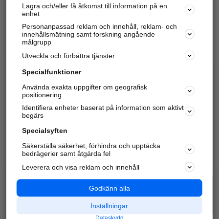
Lagra och/eller få åtkomst till information på en
Sök företag, personer och platser.
enhet
Personanpassad reklam och innehåll, reklam- och
Hitta telefonnummer, adresser, företagsinfo mm.
innehållsmätning samt forskning angående
målgrupp
Utveckla och förbättra tjänster
Marknadsför företaget
på hitta.se
Specialfunktioner
Använda exakta uppgifter om geografisk
Kom igång och annonsera mot
positionering
nya kunder och
Identifiera enheter baserat på information som aktivt
samarbetspartners nära dig.
begärs
Läs mer här
Specialsyften
Säkerställa säkerhet, förhindra och upptäcka
Alla kategorier
Populära sökningar
bedrägerier samt åtgärda fel
Leverera och visa reklam och innehåll
API & Kartor
Annonsera
Logga in
Integritet
Godkänn alla
Om oss
Nödnummer
Inställningar
Dataskydd