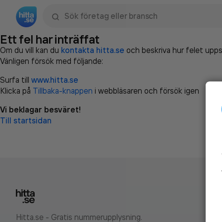
Sök namn, gata, ort, telefon, företag, sökord
Ett fel har inträffat
Om du vill kan du
kontakta hitta.se
och beskriva hur felet upps
Vänligen försök med följande:
Surfa till
www.hitta.se
Klicka på
Tillbaka-knappen
i webbläsaren och försök igen
Vi beklagar besväret!
Till startsidan
Hitta.se - Gratis nummerupplysning.