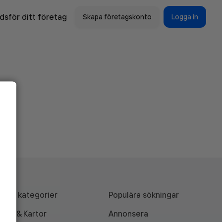
sför ditt företag
Skapa företagskonto
Logga in
Alla kategorier
Populära sökningar
API & Kartor
Annonsera