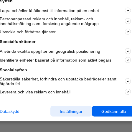
Syften
Kom igång och annonsera mot
Lagra och/eller få åtkomst till information på en enhet
nya kunder och
samarbetspartners nära dig.
Personanpassad reklam och innehåll, reklam- och
innehållsmätning samt forskning angående målgrupp
Läs mer här
Utveckla och förbättra tjänster
Specialfunktioner
Använda exakta uppgifter om geografisk positionering
Identifiera enheter baserat på information som aktivt begärs
Specialsyften
Säkerställa säkerhet, förhindra och upptäcka bedrägerier samt
åtgärda fel
Leverera och visa reklam och innehåll
Dataskydd
Inställningar
Godkänn alla