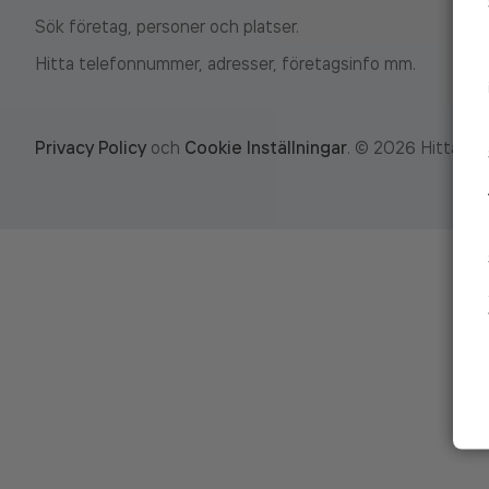
Sök företag, personer och platser.
Hitta telefonnummer, adresser, företagsinfo mm.
Privacy Policy
och
Cookie Inställningar
.
©
2026
Hitta.se