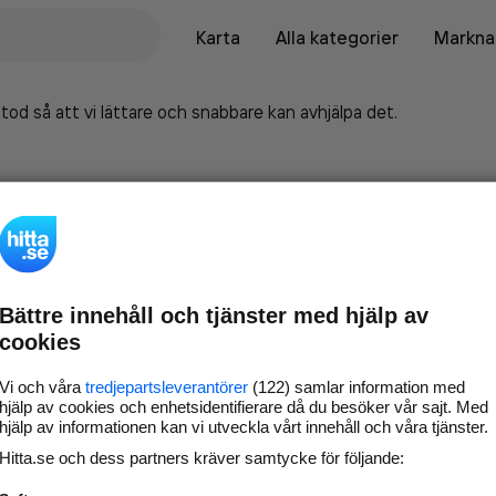
Karta
Alla kategorier
Marknad
tod så att vi lättare och snabbare kan avhjälpa det.
Bättre innehåll och tjänster med hjälp av
cookies
Vi och våra
tredjepartsleverantörer
(122) samlar information med
hjälp av cookies och enhetsidentifierare då du besöker vår sajt. Med
hjälp av informationen kan vi utveckla vårt innehåll och våra tjänster.
Marknadsför företaget på
Hitta.se och dess partners kräver samtycke för följande:
hitta.se