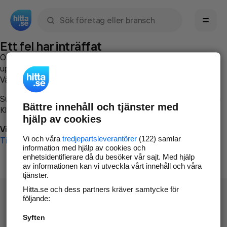
Sök namn, gata, ort, telefon, företag, sökord
Ett fel har inträffat
Om du vill kan du
kontakta hitta.se
och beskriva hur felet
uppstod så att vi lättare och snabbare kan avhjälpa det.
Vänligen försök med följande:
Surfa till
www.hitta.se
Bättre innehåll och tjänster med
Klicka på
Tillbaka-knappen
i webbläsaren och försök igen
hjälp av cookies
Vi beklagar besväret!
Vi och våra
tredjepartsleverantörer
(122) samlar
Till startsidan
information med hjälp av cookies och
enhetsidentifierare då du besöker vår sajt. Med hjälp
av informationen kan vi utveckla vårt innehåll och våra
tjänster.
Hitta.se och dess partners kräver samtycke för
följande:
Syften
Hitta.se - Gratis nummerupplysning.