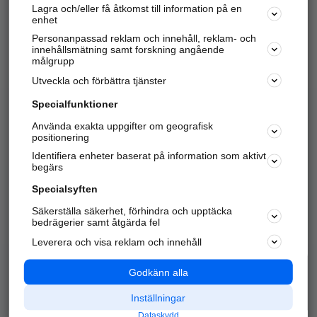
Lagra och/eller få åtkomst till information på en
Sök företag, personer och platser.
enhet
Personanpassad reklam och innehåll, reklam- och
Hitta telefonnummer, adresser, företagsinfo mm.
innehållsmätning samt forskning angående
målgrupp
Utveckla och förbättra tjänster
Marknadsför företaget
på hitta.se
Specialfunktioner
Använda exakta uppgifter om geografisk
Kom igång och annonsera mot
positionering
nya kunder och
Identifiera enheter baserat på information som aktivt
samarbetspartners nära dig.
begärs
Läs mer här
Specialsyften
Säkerställa säkerhet, förhindra och upptäcka
Alla kategorier
Populära sökningar
bedrägerier samt åtgärda fel
Leverera och visa reklam och innehåll
API & Kartor
Annonsera
Logga in
Integritet
Godkänn alla
Om oss
Nödnummer
Inställningar
Dataskydd