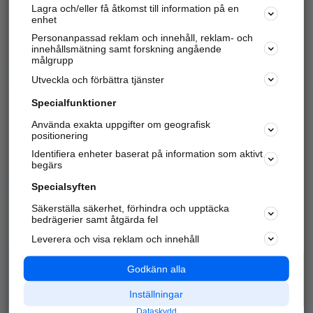
Lagra och/eller få åtkomst till information på en
Sök företag, personer och platser.
enhet
Personanpassad reklam och innehåll, reklam- och
Hitta telefonnummer, adresser, företagsinfo mm.
innehållsmätning samt forskning angående
målgrupp
Utveckla och förbättra tjänster
Marknadsför företaget
på hitta.se
Specialfunktioner
Använda exakta uppgifter om geografisk
Kom igång och annonsera mot
positionering
nya kunder och
Identifiera enheter baserat på information som aktivt
samarbetspartners nära dig.
begärs
Läs mer här
Specialsyften
Säkerställa säkerhet, förhindra och upptäcka
Alla kategorier
Populära sökningar
bedrägerier samt åtgärda fel
Leverera och visa reklam och innehåll
API & Kartor
Annonsera
Logga in
Integritet
Godkänn alla
Om oss
Nödnummer
Inställningar
Dataskydd