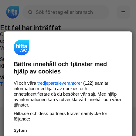
Sök namn, gata, ort, telefon, företag, sökord
Ett fel har inträffat
Om du vill kan du
kontakta hitta.se
och beskriva hur felet
uppstod så att vi lättare och snabbare kan avhjälpa det.
Vänligen försök med följande:
Surfa till
www.hitta.se
Bättre innehåll och tjänster med
Klicka på
Tillbaka-knappen
i webbläsaren och försök igen
hjälp av cookies
Vi beklagar besväret!
Vi och våra
tredjepartsleverantörer
(122) samlar
Till startsidan
information med hjälp av cookies och
enhetsidentifierare då du besöker vår sajt. Med hjälp
av informationen kan vi utveckla vårt innehåll och våra
tjänster.
Hitta.se och dess partners kräver samtycke för
följande:
Syften
Hitta.se - Gratis nummerupplysning.