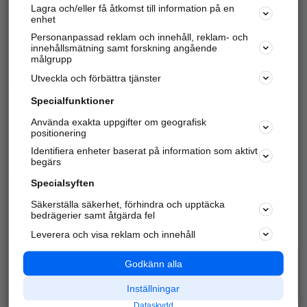
Lagra och/eller få åtkomst till information på en
Sök företag, personer och platser.
enhet
Personanpassad reklam och innehåll, reklam- och
Hitta telefonnummer, adresser, företagsinfo mm.
innehållsmätning samt forskning angående
målgrupp
Utveckla och förbättra tjänster
Marknadsför företaget
på hitta.se
Specialfunktioner
Använda exakta uppgifter om geografisk
Kom igång och annonsera mot
positionering
nya kunder och
Identifiera enheter baserat på information som aktivt
samarbetspartners nära dig.
begärs
Läs mer här
Specialsyften
Säkerställa säkerhet, förhindra och upptäcka
Alla kategorier
Populära sökningar
bedrägerier samt åtgärda fel
Leverera och visa reklam och innehåll
API & Kartor
Annonsera
Logga in
Integritet
Godkänn alla
Om oss
Nödnummer
Inställningar
Dataskydd