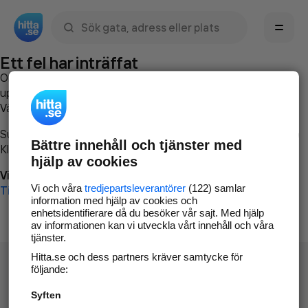
Sök namn, gata, ort, telefon, företag, sökord
Ett fel har inträffat
Om du vill kan du
kontakta hitta.se
och beskriva hur felet
uppstod så att vi lättare och snabbare kan avhjälpa det.
Vänligen försök med följande:
Surfa till
www.hitta.se
Bättre innehåll och tjänster med
Klicka på
Tillbaka-knappen
i webbläsaren och försök igen
hjälp av cookies
Vi beklagar besväret!
Vi och våra
tredjepartsleverantörer
(122) samlar
Till startsidan
information med hjälp av cookies och
enhetsidentifierare då du besöker vår sajt. Med hjälp
av informationen kan vi utveckla vårt innehåll och våra
tjänster.
Hitta.se och dess partners kräver samtycke för
följande:
Syften
Hitta.se - Gratis nummerupplysning.