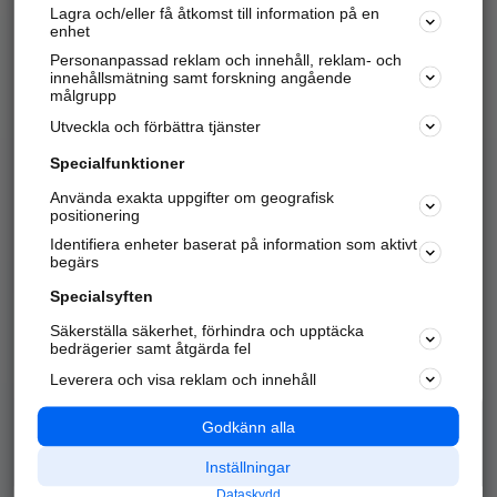
Lagra och/eller få åtkomst till information på en
Sök företag, personer och platser.
enhet
Personanpassad reklam och innehåll, reklam- och
Hitta telefonnummer, adresser, företagsinfo mm.
innehållsmätning samt forskning angående
målgrupp
Utveckla och förbättra tjänster
Marknadsför företaget
på hitta.se
Specialfunktioner
Använda exakta uppgifter om geografisk
Kom igång och annonsera mot
positionering
nya kunder och
Identifiera enheter baserat på information som aktivt
samarbetspartners nära dig.
begärs
Läs mer här
Specialsyften
Säkerställa säkerhet, förhindra och upptäcka
Alla kategorier
Populära sökningar
bedrägerier samt åtgärda fel
Leverera och visa reklam och innehåll
API & Kartor
Annonsera
Logga in
Integritet
Godkänn alla
Om oss
Nödnummer
Inställningar
Dataskydd