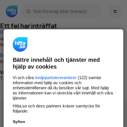
Sök namn, gata, ort, telefon, företag, sökord
Ett fel har inträffat
Om du vill kan du
kontakta hitta.se
och beskriva hur felet
uppstod så att vi lättare och snabbare kan avhjälpa det.
Vänligen försök med följande:
Surfa till
www.hitta.se
Bättre innehåll och tjänster med
Klicka på
Tillbaka-knappen
i webbläsaren och försök igen
hjälp av cookies
Vi beklagar besväret!
Vi och våra
tredjepartsleverantörer
(122) samlar
Till startsidan
information med hjälp av cookies och
enhetsidentifierare då du besöker vår sajt. Med hjälp
av informationen kan vi utveckla vårt innehåll och våra
tjänster.
Hitta.se och dess partners kräver samtycke för
följande:
Syften
Hitta.se - Gratis nummerupplysning.