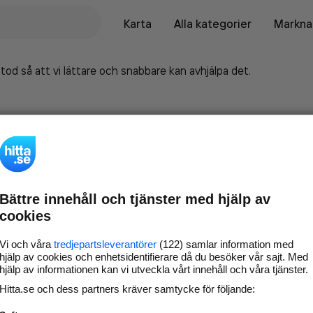
Karta
Alla kategorier
Marknad
tod så att vi lättare och snabbare kan avhjälpa det.
Bättre innehåll och tjänster med hjälp av
cookies
Vi och våra
tredjepartsleverantörer
(122) samlar information med
hjälp av cookies och enhetsidentifierare då du besöker vår sajt. Med
hjälp av informationen kan vi utveckla vårt innehåll och våra tjänster.
Marknadsför företaget på
Hitta.se och dess partners kräver samtycke för följande:
hitta.se