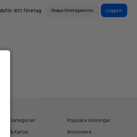
sför ditt företag
Skapa företagskonto
Logga in
Alla kategorier
Populära sökningar
API & Kartor
Annonsera