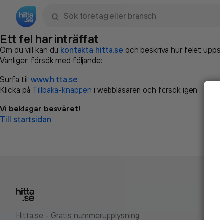
Sök namn, gata, ort, telefon, företag, sökord
Ett fel har inträffat
Om du vill kan du
kontakta hitta.se
och beskriva hur felet upps
Vänligen försök med följande:
Surfa till
www.hitta.se
Klicka på
Tillbaka-knappen
i webbläsaren och försök igen
Vi beklagar besväret!
Till startsidan
Hitta.se - Gratis nummerupplysning.