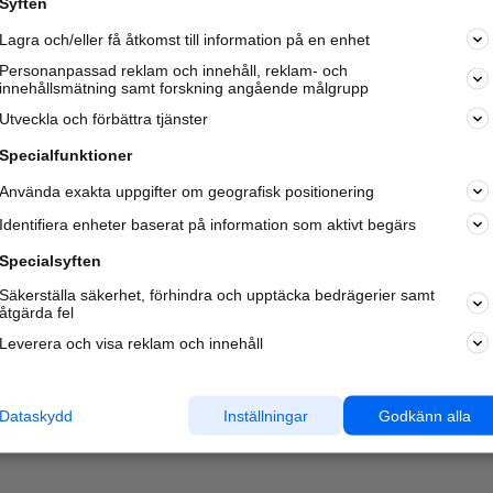
Syften
Kom igång och annonsera mot
Lagra och/eller få åtkomst till information på en enhet
nya kunder och
samarbetspartners nära dig.
Personanpassad reklam och innehåll, reklam- och
innehållsmätning samt forskning angående målgrupp
Läs mer här
Utveckla och förbättra tjänster
Specialfunktioner
Använda exakta uppgifter om geografisk positionering
Identifiera enheter baserat på information som aktivt begärs
Specialsyften
Säkerställa säkerhet, förhindra och upptäcka bedrägerier samt
åtgärda fel
Leverera och visa reklam och innehåll
Dataskydd
Inställningar
Godkänn alla