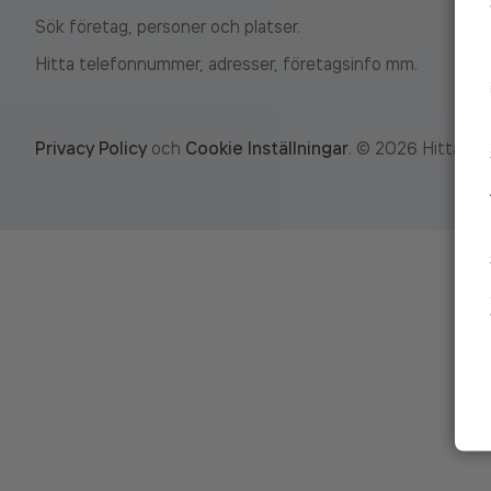
Sök företag, personer och platser.
Hitta telefonnummer, adresser, företagsinfo mm.
Privacy Policy
och
Cookie Inställningar
.
©
2026
Hitta.se