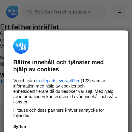
Sök namn, gata, ort, telefon, företag, sökord
Ett fel har inträffat
Om du vill kan du
kontakta hitta.se
och beskriva hur felet
uppstod så att vi lättare och snabbare kan avhjälpa det.
Vänligen försök med följande:
Surfa till
www.hitta.se
Bättre innehåll och tjänster med
Klicka på
Tillbaka-knappen
i webbläsaren och försök igen
hjälp av cookies
Vi beklagar besväret!
Vi och våra
tredjepartsleverantörer
(122) samlar
Till startsidan
information med hjälp av cookies och
enhetsidentifierare då du besöker vår sajt. Med hjälp
av informationen kan vi utveckla vårt innehåll och våra
tjänster.
Hitta.se och dess partners kräver samtycke för
följande:
Syften
Hitta.se - Gratis nummerupplysning.