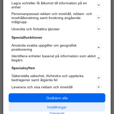
Lagra och/eller få åtkomst till information på en
Sök företag, personer och platser.
enhet
Personanpassad reklam och innehåll, reklam- och
Hitta telefonnummer, adresser, företagsinfo mm.
innehållsmätning samt forskning angående
målgrupp
Utveckla och förbättra tjänster
Marknadsför företaget
på hitta.se
Specialfunktioner
Använda exakta uppgifter om geografisk
Kom igång och annonsera mot
positionering
nya kunder och
Identifiera enheter baserat på information som aktivt
samarbetspartners nära dig.
begärs
Läs mer här
Specialsyften
Säkerställa säkerhet, förhindra och upptäcka
Alla kategorier
Populära sökningar
bedrägerier samt åtgärda fel
Leverera och visa reklam och innehåll
API & Kartor
Annonsera
Logga in
Integritet
Godkänn alla
Om oss
Nödnummer
Inställningar
Dataskydd