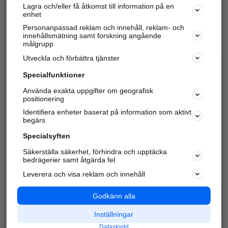
Lagra och/eller få åtkomst till information på en
Sök företag, personer och platser.
enhet
Personanpassad reklam och innehåll, reklam- och
Hitta telefonnummer, adresser, företagsinfo mm.
innehållsmätning samt forskning angående
målgrupp
Utveckla och förbättra tjänster
Marknadsför företaget
på hitta.se
Specialfunktioner
Använda exakta uppgifter om geografisk
Kom igång och annonsera mot
positionering
nya kunder och
Identifiera enheter baserat på information som aktivt
samarbetspartners nära dig.
begärs
Läs mer här
Specialsyften
Säkerställa säkerhet, förhindra och upptäcka
Alla kategorier
Populära sökningar
bedrägerier samt åtgärda fel
Leverera och visa reklam och innehåll
API & Kartor
Annonsera
Logga in
Integritet
Godkänn alla
Om oss
Nödnummer
Inställningar
Dataskydd