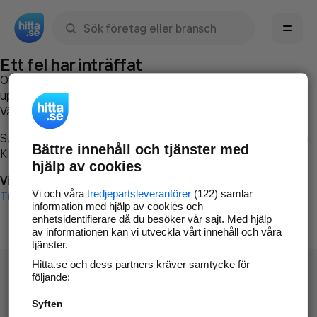
Sök namn, gata, ort, telefon, företag, sökord
Ett fel har inträffat
Om du vill kan du
kontakta hitta.se
och beskriva hur felet
uppstod så att vi lättare och snabbare kan avhjälpa det.
Vänligen försök med följande:
Surfa till
www.hitta.se
Bättre innehåll och tjänster med
Klicka på
Tillbaka-knappen
i webbläsaren och försök igen
hjälp av cookies
Vi beklagar besväret!
Vi och våra
tredjepartsleverantörer
(122) samlar
Till startsidan
information med hjälp av cookies och
enhetsidentifierare då du besöker vår sajt. Med hjälp
av informationen kan vi utveckla vårt innehåll och våra
tjänster.
Hitta.se och dess partners kräver samtycke för
följande:
Syften
Hitta.se - Gratis nummerupplysning.