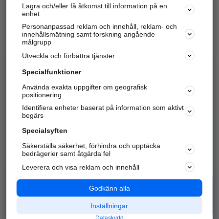
Lagra och/eller få åtkomst till information på en
Sök företag, personer och platser.
enhet
Personanpassad reklam och innehåll, reklam- och
Hitta telefonnummer, adresser, företagsinfo mm.
innehållsmätning samt forskning angående
målgrupp
Utveckla och förbättra tjänster
Marknadsför företaget
på hitta.se
Specialfunktioner
Använda exakta uppgifter om geografisk
Kom igång och annonsera mot
positionering
nya kunder och
Identifiera enheter baserat på information som aktivt
samarbetspartners nära dig.
begärs
Läs mer här
Specialsyften
Säkerställa säkerhet, förhindra och upptäcka
Alla kategorier
Populära sökningar
bedrägerier samt åtgärda fel
Leverera och visa reklam och innehåll
API & Kartor
Annonsera
Logga in
Integritet
Godkänn alla
Om oss
Nödnummer
Inställningar
Dataskydd