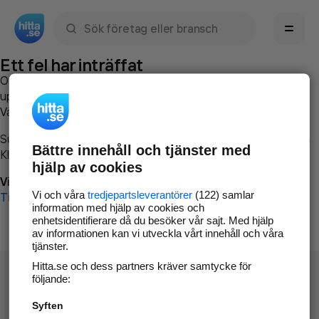
Sök namn, gata, ort, telefon, företag, sökord
Ett fel har inträffat
Om du vill kan du
kontakta hitta.se
och beskriva hur felet
uppstod så att vi lättare och snabbare kan avhjälpa det.
Vänligen försök med följande:
Surfa till
www.hitta.se
Bättre innehåll och tjänster med
Klicka på
Tillbaka-knappen
i webbläsaren och försök igen
hjälp av cookies
Vi beklagar besväret!
Vi och våra
tredjepartsleverantörer
(122) samlar
Till startsidan
information med hjälp av cookies och
enhetsidentifierare då du besöker vår sajt. Med hjälp
av informationen kan vi utveckla vårt innehåll och våra
tjänster.
Hitta.se och dess partners kräver samtycke för
följande:
Syften
Hitta.se - Gratis nummerupplysning.