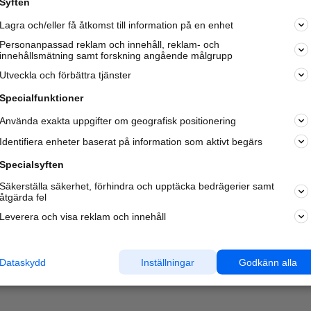
Syften
Kom igång och annonsera mot
Lagra och/eller få åtkomst till information på en enhet
nya kunder och
samarbetspartners nära dig.
Personanpassad reklam och innehåll, reklam- och
innehållsmätning samt forskning angående målgrupp
Läs mer här
Utveckla och förbättra tjänster
Specialfunktioner
Använda exakta uppgifter om geografisk positionering
Identifiera enheter baserat på information som aktivt begärs
Specialsyften
Säkerställa säkerhet, förhindra och upptäcka bedrägerier samt
åtgärda fel
Leverera och visa reklam och innehåll
Dataskydd
Inställningar
Godkänn alla