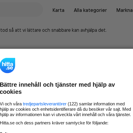
Karta
Alla kategorier
Marknad
tod så att vi lättare och snabbare kan avhjälpa det.
Bättre innehåll och tjänster med hjälp av
cookies
Vi och våra
tredjepartsleverantörer
(122) samlar information med
hjälp av cookies och enhetsidentifierare då du besöker vår sajt. Med
hjälp av informationen kan vi utveckla vårt innehåll och våra tjänster.
Marknadsför företaget på
Hitta.se och dess partners kräver samtycke för följande:
hitta.se