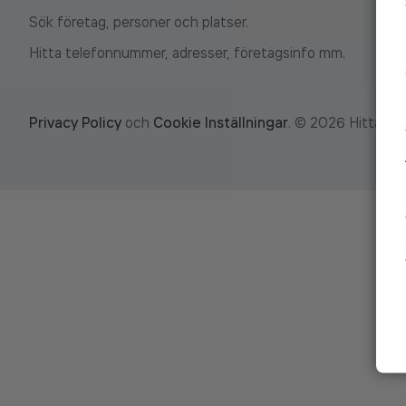
Sök företag, personer och platser.
Hitta telefonnummer, adresser, företagsinfo mm.
Privacy Policy
och
Cookie Inställningar
.
©
2026
Hitta.se