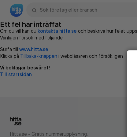
Sök namn, gata, ort, telefon, företag, sökord
Ett fel har inträffat
Om du vill kan du
kontakta hitta.se
och beskriva hur felet upps
Vänligen försök med följande:
Surfa till
www.hitta.se
Klicka på
Tillbaka-knappen
i webbläsaren och försök igen
Vi beklagar besväret!
Till startsidan
Hitta.se - Gratis nummerupplysning.