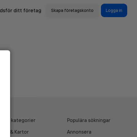
sför ditt företag
Skapa företagskonto
Logga in
Alla kategorier
Populära sökningar
API & Kartor
Annonsera