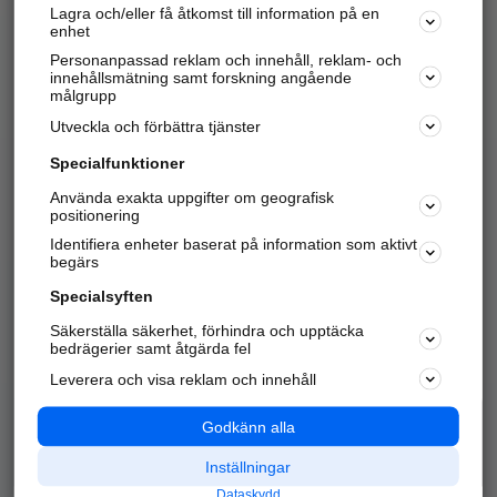
Lagra och/eller få åtkomst till information på en
Sök företag, personer och platser.
enhet
Personanpassad reklam och innehåll, reklam- och
Hitta telefonnummer, adresser, företagsinfo mm.
innehållsmätning samt forskning angående
målgrupp
Utveckla och förbättra tjänster
Marknadsför företaget
på hitta.se
Specialfunktioner
Använda exakta uppgifter om geografisk
Kom igång och annonsera mot
positionering
nya kunder och
Identifiera enheter baserat på information som aktivt
samarbetspartners nära dig.
begärs
Läs mer här
Specialsyften
Säkerställa säkerhet, förhindra och upptäcka
Alla kategorier
Populära sökningar
bedrägerier samt åtgärda fel
Leverera och visa reklam och innehåll
API & Kartor
Annonsera
Logga in
Integritet
Godkänn alla
Om oss
Nödnummer
Inställningar
Dataskydd