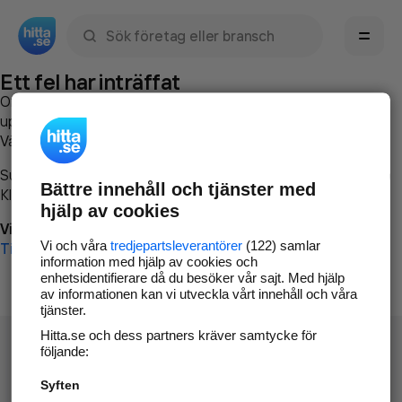
Sök namn, gata, ort, telefon, företag, sökord
Ett fel har inträffat
Om du vill kan du
kontakta hitta.se
och beskriva hur felet
uppstod så att vi lättare och snabbare kan avhjälpa det.
Vänligen försök med följande:
Surfa till
www.hitta.se
Bättre innehåll och tjänster med
Klicka på
Tillbaka-knappen
i webbläsaren och försök igen
hjälp av cookies
Vi beklagar besväret!
Vi och våra
tredjepartsleverantörer
(122) samlar
Till startsidan
information med hjälp av cookies och
enhetsidentifierare då du besöker vår sajt. Med hjälp
av informationen kan vi utveckla vårt innehåll och våra
tjänster.
Hitta.se och dess partners kräver samtycke för
följande:
Syften
Hitta.se - Gratis nummerupplysning.