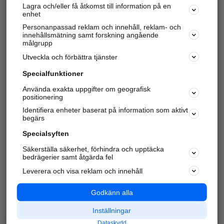
Lagra och/eller få åtkomst till information på en
Sök företag, personer och platser.
enhet
Personanpassad reklam och innehåll, reklam- och
Hitta telefonnummer, adresser, företagsinfo mm.
innehållsmätning samt forskning angående
målgrupp
Utveckla och förbättra tjänster
Marknadsför företaget
på hitta.se
Specialfunktioner
Använda exakta uppgifter om geografisk
Kom igång och annonsera mot
positionering
nya kunder och
Identifiera enheter baserat på information som aktivt
samarbetspartners nära dig.
begärs
Läs mer här
Specialsyften
Säkerställa säkerhet, förhindra och upptäcka
Alla kategorier
Populära sökningar
bedrägerier samt åtgärda fel
Leverera och visa reklam och innehåll
API & Kartor
Annonsera
Logga in
Integritet
Godkänn alla
Om oss
Nödnummer
Inställningar
Dataskydd