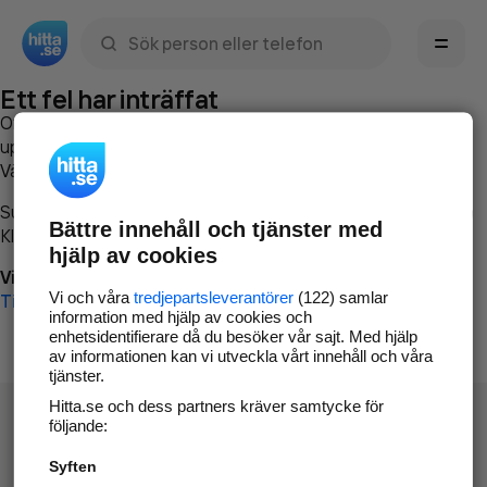
Sök namn, gata, ort, telefon, företag, sökord
Ett fel har inträffat
Om du vill kan du
kontakta hitta.se
och beskriva hur felet
uppstod så att vi lättare och snabbare kan avhjälpa det.
Vänligen försök med följande:
Surfa till
www.hitta.se
Bättre innehåll och tjänster med
Klicka på
Tillbaka-knappen
i webbläsaren och försök igen
hjälp av cookies
Vi beklagar besväret!
Vi och våra
tredjepartsleverantörer
(122) samlar
Till startsidan
information med hjälp av cookies och
enhetsidentifierare då du besöker vår sajt. Med hjälp
av informationen kan vi utveckla vårt innehåll och våra
tjänster.
Hitta.se och dess partners kräver samtycke för
följande:
Syften
Hitta.se - Gratis nummerupplysning.