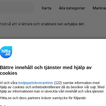
Karta
Alla kategorier
Marknad
tod så att vi lättare och snabbare kan avhjälpa det.
Bättre innehåll och tjänster med hjälp av
cookies
Vi och våra
tredjepartsleverantörer
(122) samlar information med
hjälp av cookies och enhetsidentifierare då du besöker vår sajt. Med
hjälp av informationen kan vi utveckla vårt innehåll och våra tjänster.
Marknadsför företaget på
Hitta.se och dess partners kräver samtycke för följande:
hitta.se