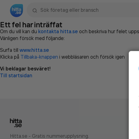
Sök namn, gata, ort, telefon, företag, sökord
Ett fel har inträffat
Om du vill kan du
kontakta hitta.se
och beskriva hur felet upps
Vänligen försök med följande:
Surfa till
www.hitta.se
Klicka på
Tillbaka-knappen
i webbläsaren och försök igen
Vi beklagar besväret!
Till startsidan
Hitta.se - Gratis nummerupplysning.