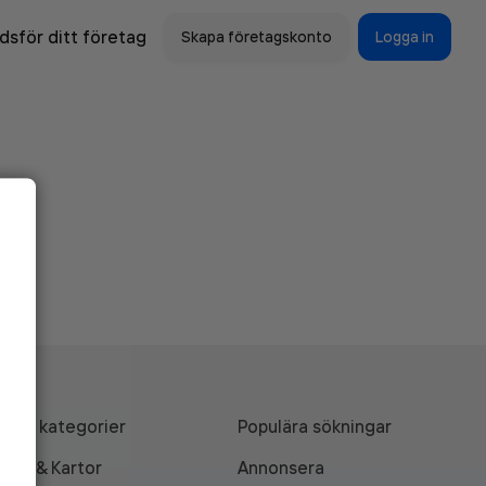
sför ditt företag
Skapa företagskonto
Logga in
Alla kategorier
Populära sökningar
API & Kartor
Annonsera