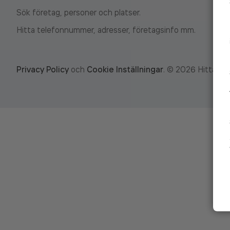
Sök företag, personer och platser.
Hitta telefonnummer, adresser, företagsinfo mm.
Privacy Policy
och
Cookie Inställningar
.
©
2026
Hitta.se