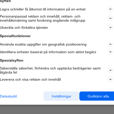
Syften
Kom igång och annonsera mot
Lagra och/eller få åtkomst till information på en enhet
nya kunder och
samarbetspartners nära dig.
Personanpassad reklam och innehåll, reklam- och
innehållsmätning samt forskning angående målgrupp
Läs mer här
Utveckla och förbättra tjänster
Specialfunktioner
Använda exakta uppgifter om geografisk positionering
Identifiera enheter baserat på information som aktivt begärs
Specialsyften
Säkerställa säkerhet, förhindra och upptäcka bedrägerier samt
åtgärda fel
Leverera och visa reklam och innehåll
Dataskydd
Inställningar
Godkänn alla