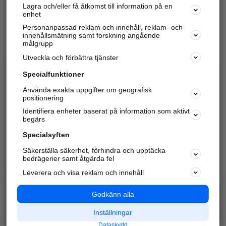
Lagra och/eller få åtkomst till information på en
Sök företag, personer och platser.
enhet
Personanpassad reklam och innehåll, reklam- och
Hitta telefonnummer, adresser, företagsinfo mm.
innehållsmätning samt forskning angående
målgrupp
Utveckla och förbättra tjänster
Marknadsför företaget
på hitta.se
Specialfunktioner
Använda exakta uppgifter om geografisk
Kom igång och annonsera mot
positionering
nya kunder och
Identifiera enheter baserat på information som aktivt
samarbetspartners nära dig.
begärs
Läs mer här
Specialsyften
Säkerställa säkerhet, förhindra och upptäcka
Alla kategorier
Populära sökningar
bedrägerier samt åtgärda fel
Leverera och visa reklam och innehåll
API & Kartor
Annonsera
Logga in
Integritet
Godkänn alla
Om oss
Nödnummer
Inställningar
Dataskydd