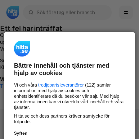
Sök namn, gata, ort, telefon, företag, sökord
Ett fel har inträffat
Om du vill kan du
kontakta hitta.se
och beskriva hur felet
uppstod så att vi lättare och snabbare kan avhjälpa det.
Vänligen försök med följande:
Surfa till
www.hitta.se
Bättre innehåll och tjänster med
Klicka på
Tillbaka-knappen
i webbläsaren och försök igen
hjälp av cookies
Vi beklagar besväret!
Vi och våra
tredjepartsleverantörer
(122) samlar
Till startsidan
information med hjälp av cookies och
enhetsidentifierare då du besöker vår sajt. Med hjälp
av informationen kan vi utveckla vårt innehåll och våra
tjänster.
Hitta.se och dess partners kräver samtycke för
följande:
Syften
Hitta.se - Gratis nummerupplysning.