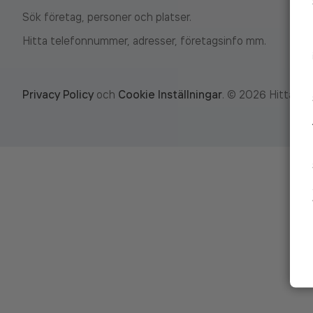
Sök företag, personer och platser.
Hitta telefonnummer, adresser, företagsinfo mm.
Privacy Policy
och
Cookie Inställningar
.
©
2026
Hitta.se