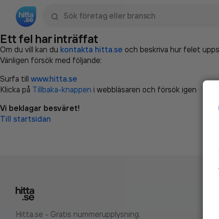
Sök namn, gata, ort, telefon, företag, sökord
Ett fel har inträffat
Om du vill kan du
kontakta hitta.se
och beskriva hur felet upps
Vänligen försök med följande:
Surfa till
www.hitta.se
Klicka på
Tillbaka-knappen
i webbläsaren och försök igen
Vi beklagar besväret!
Till startsidan
Hitta.se - Gratis nummerupplysning.