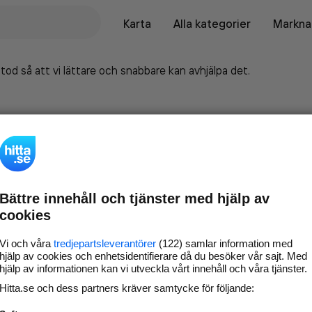
Karta
Alla kategorier
Marknad
tod så att vi lättare och snabbare kan avhjälpa det.
Bättre innehåll och tjänster med hjälp av
cookies
Vi och våra
tredjepartsleverantörer
(122) samlar information med
hjälp av cookies och enhetsidentifierare då du besöker vår sajt. Med
hjälp av informationen kan vi utveckla vårt innehåll och våra tjänster.
Marknadsför företaget på
Hitta.se och dess partners kräver samtycke för följande:
hitta.se