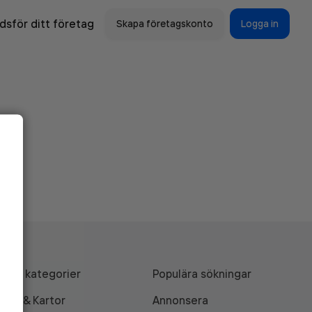
sför ditt företag
Skapa företagskonto
Logga in
Alla kategorier
Populära sökningar
API & Kartor
Annonsera