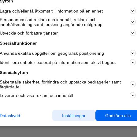
Syften
Kom igång och annonsera mot
Lagra och/eller få åtkomst till information på en enhet
nya kunder och
samarbetspartners nära dig.
Personanpassad reklam och innehåll, reklam- och
innehållsmätning samt forskning angående målgrupp
Läs mer här
Utveckla och förbättra tjänster
Specialfunktioner
Använda exakta uppgifter om geografisk positionering
Identifiera enheter baserat på information som aktivt begärs
Specialsyften
Säkerställa säkerhet, förhindra och upptäcka bedrägerier samt
åtgärda fel
Leverera och visa reklam och innehåll
Dataskydd
Inställningar
Godkänn alla