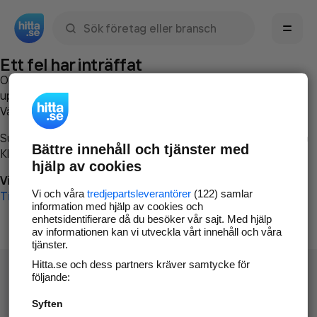
Sök namn, gata, ort, telefon, företag, sökord
Ett fel har inträffat
Om du vill kan du
kontakta hitta.se
och beskriva hur felet
uppstod så att vi lättare och snabbare kan avhjälpa det.
Vänligen försök med följande:
Surfa till
www.hitta.se
Bättre innehåll och tjänster med
Klicka på
Tillbaka-knappen
i webbläsaren och försök igen
hjälp av cookies
Vi beklagar besväret!
Vi och våra
tredjepartsleverantörer
(122) samlar
Till startsidan
information med hjälp av cookies och
enhetsidentifierare då du besöker vår sajt. Med hjälp
av informationen kan vi utveckla vårt innehåll och våra
tjänster.
Hitta.se och dess partners kräver samtycke för
följande:
Syften
Hitta.se - Gratis nummerupplysning.