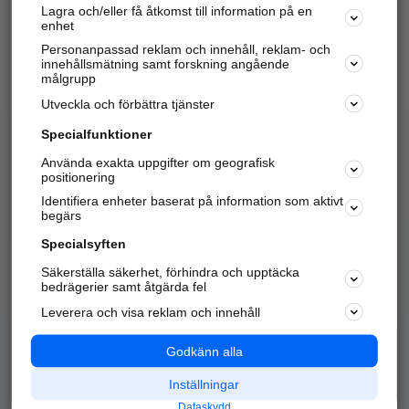
Lagra och/eller få åtkomst till information på en
Sök företag, personer och platser.
enhet
Personanpassad reklam och innehåll, reklam- och
Hitta telefonnummer, adresser, företagsinfo mm.
innehållsmätning samt forskning angående
målgrupp
Utveckla och förbättra tjänster
Marknadsför företaget
på hitta.se
Specialfunktioner
Använda exakta uppgifter om geografisk
Kom igång och annonsera mot
positionering
nya kunder och
Identifiera enheter baserat på information som aktivt
samarbetspartners nära dig.
begärs
Läs mer här
Specialsyften
Säkerställa säkerhet, förhindra och upptäcka
Alla kategorier
Populära sökningar
bedrägerier samt åtgärda fel
Leverera och visa reklam och innehåll
API & Kartor
Annonsera
Logga in
Integritet
Godkänn alla
Om oss
Nödnummer
Inställningar
Dataskydd