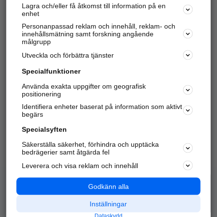
Lagra och/eller få åtkomst till information på en
Sök företag, personer och platser.
enhet
Personanpassad reklam och innehåll, reklam- och
Hitta telefonnummer, adresser, företagsinfo mm.
innehållsmätning samt forskning angående
målgrupp
Utveckla och förbättra tjänster
Marknadsför företaget
på hitta.se
Specialfunktioner
Använda exakta uppgifter om geografisk
Kom igång och annonsera mot
positionering
nya kunder och
Identifiera enheter baserat på information som aktivt
samarbetspartners nära dig.
begärs
Läs mer här
Specialsyften
Säkerställa säkerhet, förhindra och upptäcka
Alla kategorier
Populära sökningar
bedrägerier samt åtgärda fel
Leverera och visa reklam och innehåll
API & Kartor
Annonsera
Logga in
Integritet
Godkänn alla
Om oss
Nödnummer
Inställningar
Dataskydd