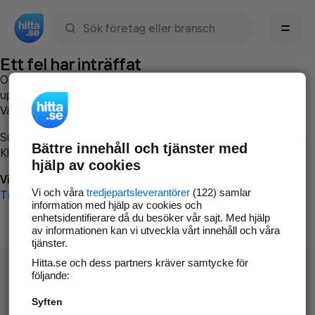
Sök namn, gata, ort, telefon, företag, sökord
Ett fel har inträffat
Om du vill kan du
kontakta hitta.se
och beskriva hur felet
uppstod så att vi lättare och snabbare kan avhjälpa det.
Vänligen försök med följande:
Surfa till
www.hitta.se
Bättre innehåll och tjänster med
Klicka på
Tillbaka-knappen
i webbläsaren och försök igen
hjälp av cookies
Vi beklagar besväret!
Vi och våra
tredjepartsleverantörer
(122) samlar
Till startsidan
information med hjälp av cookies och
enhetsidentifierare då du besöker vår sajt. Med hjälp
av informationen kan vi utveckla vårt innehåll och våra
tjänster.
Hitta.se och dess partners kräver samtycke för
följande:
Syften
Hitta.se - Gratis nummerupplysning.