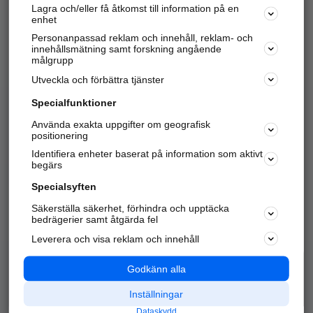
Lagra och/eller få åtkomst till information på en
Sök företag, personer och platser.
enhet
Personanpassad reklam och innehåll, reklam- och
Hitta telefonnummer, adresser, företagsinfo mm.
innehållsmätning samt forskning angående
målgrupp
Utveckla och förbättra tjänster
Marknadsför företaget
på hitta.se
Specialfunktioner
Använda exakta uppgifter om geografisk
Kom igång och annonsera mot
positionering
nya kunder och
Identifiera enheter baserat på information som aktivt
samarbetspartners nära dig.
begärs
Läs mer här
Specialsyften
Säkerställa säkerhet, förhindra och upptäcka
Alla kategorier
Populära sökningar
bedrägerier samt åtgärda fel
Leverera och visa reklam och innehåll
API & Kartor
Annonsera
Logga in
Integritet
Godkänn alla
Om oss
Nödnummer
Inställningar
Dataskydd