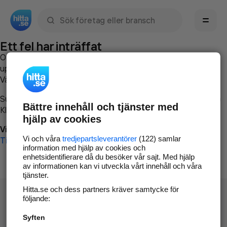
Sök namn, gata, ort, telefon, företag, sökord
Ett fel har inträffat
Om du vill kan du
kontakta hitta.se
och beskriva hur felet
uppstod så att vi lättare och snabbare kan avhjälpa det.
Vänligen försök med följande:
Surfa till
www.hitta.se
Bättre innehåll och tjänster med
Klicka på
Tillbaka-knappen
i webbläsaren och försök igen
hjälp av cookies
Vi beklagar besväret!
Vi och våra
tredjepartsleverantörer
(122) samlar
Till startsidan
information med hjälp av cookies och
enhetsidentifierare då du besöker vår sajt. Med hjälp
av informationen kan vi utveckla vårt innehåll och våra
tjänster.
Hitta.se och dess partners kräver samtycke för
följande:
Syften
Hitta.se - Gratis nummerupplysning.