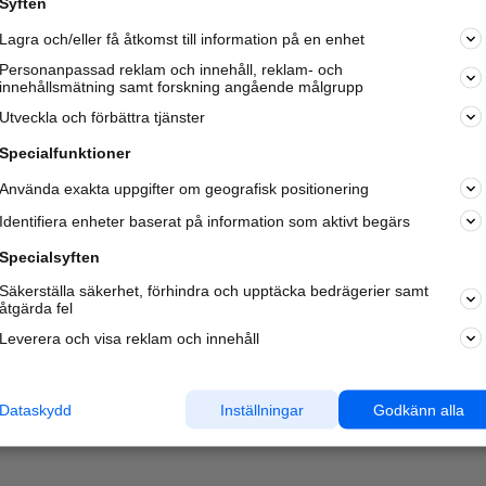
Syften
Kom igång och annonsera mot
Lagra och/eller få åtkomst till information på en enhet
nya kunder och
samarbetspartners nära dig.
Personanpassad reklam och innehåll, reklam- och
innehållsmätning samt forskning angående målgrupp
Läs mer här
Utveckla och förbättra tjänster
Specialfunktioner
Använda exakta uppgifter om geografisk positionering
Identifiera enheter baserat på information som aktivt begärs
Specialsyften
Säkerställa säkerhet, förhindra och upptäcka bedrägerier samt
åtgärda fel
Leverera och visa reklam och innehåll
Dataskydd
Inställningar
Godkänn alla