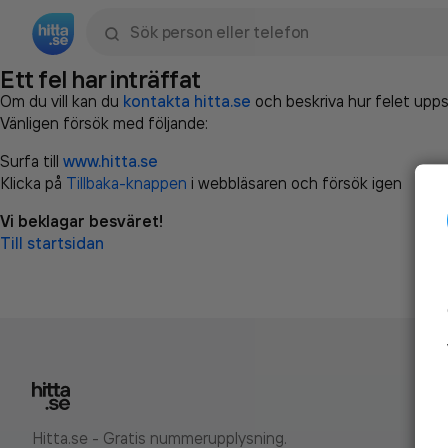
Sök namn, gata, ort, telefon, företag, sökord
Ett fel har inträffat
Om du vill kan du
kontakta hitta.se
och beskriva hur felet upps
Vänligen försök med följande:
Surfa till
www.hitta.se
Klicka på
Tillbaka-knappen
i webbläsaren och försök igen
Vi beklagar besväret!
Till startsidan
Hitta.se - Gratis nummerupplysning.