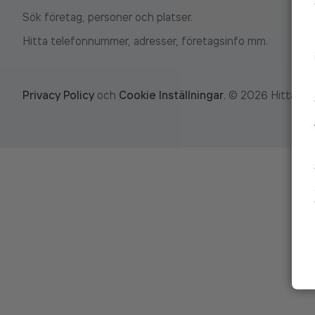
Sök företag, personer och platser.
Hitta telefonnummer, adresser, företagsinfo mm.
Privacy Policy
och
Cookie Inställningar
.
©
2026
Hitta.se