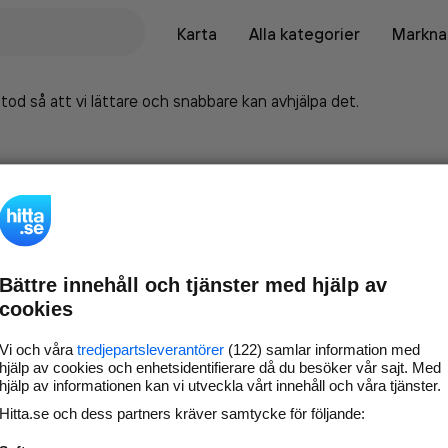
Karta
Alla kategorier
Marknad
tod så att vi lättare och snabbare kan avhjälpa det.
Bättre innehåll och tjänster med hjälp av
cookies
Vi och våra
tredjepartsleverantörer
(122) samlar information med
hjälp av cookies och enhetsidentifierare då du besöker vår sajt. Med
hjälp av informationen kan vi utveckla vårt innehåll och våra tjänster.
Marknadsför företaget på
Hitta.se och dess partners kräver samtycke för följande:
hitta.se