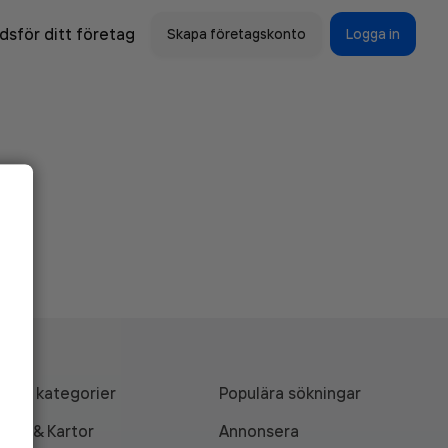
sför ditt företag
Skapa företagskonto
Logga in
Alla kategorier
Populära sökningar
API & Kartor
Annonsera