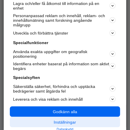
Lagra och/eller få åtkomst till information på en
Sök företag, personer och platser.
enhet
Personanpassad reklam och innehåll, reklam- och
Hitta telefonnummer, adresser, företagsinfo mm.
innehållsmätning samt forskning angående
målgrupp
Utveckla och förbättra tjänster
Marknadsför företaget
på hitta.se
Specialfunktioner
Använda exakta uppgifter om geografisk
Kom igång och annonsera mot
positionering
nya kunder och
Identifiera enheter baserat på information som aktivt
samarbetspartners nära dig.
begärs
Läs mer här
Specialsyften
Säkerställa säkerhet, förhindra och upptäcka
Alla kategorier
Populära sökningar
bedrägerier samt åtgärda fel
Leverera och visa reklam och innehåll
API & Kartor
Annonsera
Logga in
Integritet
Godkänn alla
Om oss
Nödnummer
Inställningar
Dataskydd