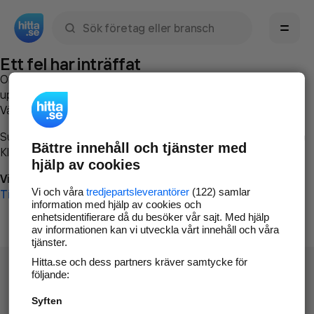
Sök namn, gata, ort, telefon, företag, sökord
Ett fel har inträffat
Om du vill kan du
kontakta hitta.se
och beskriva hur felet
uppstod så att vi lättare och snabbare kan avhjälpa det.
Vänligen försök med följande:
Surfa till
www.hitta.se
Bättre innehåll och tjänster med
Klicka på
Tillbaka-knappen
i webbläsaren och försök igen
hjälp av cookies
Vi beklagar besväret!
Vi och våra
tredjepartsleverantörer
(122) samlar
Till startsidan
information med hjälp av cookies och
enhetsidentifierare då du besöker vår sajt. Med hjälp
av informationen kan vi utveckla vårt innehåll och våra
tjänster.
Hitta.se och dess partners kräver samtycke för
följande:
Syften
Hitta.se - Gratis nummerupplysning.