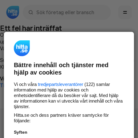
Sök namn, gata, ort, telefon, företag, sökord
Ett fel har inträffat
Om du vill kan du
kontakta hitta.se
och beskriva hur felet
uppstod så att vi lättare och snabbare kan avhjälpa det.
Vänligen försök med följande:
Surfa till
www.hitta.se
Bättre innehåll och tjänster med
Klicka på
Tillbaka-knappen
i webbläsaren och försök igen
hjälp av cookies
Vi beklagar besväret!
Vi och våra
tredjepartsleverantörer
(122) samlar
Till startsidan
information med hjälp av cookies och
enhetsidentifierare då du besöker vår sajt. Med hjälp
av informationen kan vi utveckla vårt innehåll och våra
tjänster.
Hitta.se och dess partners kräver samtycke för
följande:
Syften
Hitta.se - Gratis nummerupplysning.