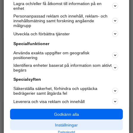
Lagra och/eller få åtkomst till information på en
Sök företag, personer och platser.
enhet
Personanpassad reklam och innehåll, reklam- och
Hitta telefonnummer, adresser, företagsinfo mm.
innehållsmätning samt forskning angående
målgrupp
Utveckla och förbättra tjänster
Marknadsför företaget
på hitta.se
Specialfunktioner
Använda exakta uppgifter om geografisk
Kom igång och annonsera mot
positionering
nya kunder och
Identifiera enheter baserat på information som aktivt
samarbetspartners nära dig.
begärs
Läs mer här
Specialsyften
Säkerställa säkerhet, förhindra och upptäcka
Alla kategorier
Populära sökningar
bedrägerier samt åtgärda fel
Leverera och visa reklam och innehåll
API & Kartor
Annonsera
Logga in
Integritet
Godkänn alla
Om oss
Nödnummer
Inställningar
Dataskydd