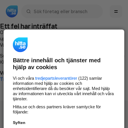
Sök namn, gata, ort, telefon, företag, sökord
Ett fel har inträffat
Om du vill kan du
kontakta hitta.se
och beskriva hur felet
uppstod så att vi lättare och snabbare kan avhjälpa det.
Vänligen försök med följande:
Surfa till
www.hitta.se
Bättre innehåll och tjänster med
Klicka på
Tillbaka-knappen
i webbläsaren och försök igen
hjälp av cookies
Vi beklagar besväret!
Vi och våra
tredjepartsleverantörer
(122) samlar
Till startsidan
information med hjälp av cookies och
enhetsidentifierare då du besöker vår sajt. Med hjälp
av informationen kan vi utveckla vårt innehåll och våra
tjänster.
Hitta.se och dess partners kräver samtycke för
följande:
Syften
Hitta.se - Gratis nummerupplysning.