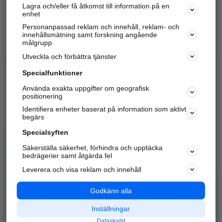
Lagra och/eller få åtkomst till information på en
Sök företag, personer och platser.
enhet
Personanpassad reklam och innehåll, reklam- och
Hitta telefonnummer, adresser, företagsinfo mm.
innehållsmätning samt forskning angående
målgrupp
Utveckla och förbättra tjänster
Marknadsför företaget
på hitta.se
Specialfunktioner
Använda exakta uppgifter om geografisk
Kom igång och annonsera mot
positionering
nya kunder och
Identifiera enheter baserat på information som aktivt
samarbetspartners nära dig.
begärs
Läs mer här
Specialsyften
Säkerställa säkerhet, förhindra och upptäcka
Alla kategorier
Populära sökningar
bedrägerier samt åtgärda fel
Leverera och visa reklam och innehåll
API & Kartor
Annonsera
Logga in
Integritet
Godkänn alla
Om oss
Nödnummer
Inställningar
Dataskydd