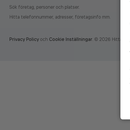
Sök företag, personer och platser.
Hitta telefonnummer, adresser, företagsinfo mm.
Privacy Policy
och
Cookie Inställningar
.
©
2026
Hitta.se