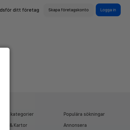
sför ditt företag
Skapa företagskonto
Logga in
Alla kategorier
Populära sökningar
API & Kartor
Annonsera