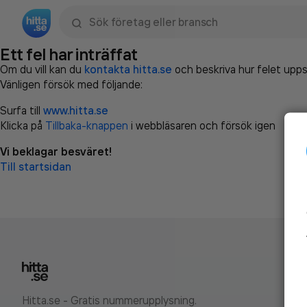
Sök namn, gata, ort, telefon, företag, sökord
Ett fel har inträffat
Om du vill kan du
kontakta hitta.se
och beskriva hur felet upps
Vänligen försök med följande:
Surfa till
www.hitta.se
Klicka på
Tillbaka-knappen
i webbläsaren och försök igen
Vi beklagar besväret!
Till startsidan
Hitta.se - Gratis nummerupplysning.