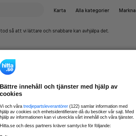
Karta
Alla kategorier
Marknad
tod så att vi lättare och snabbare kan avhjälpa det.
Bättre innehåll och tjänster med hjälp av
cookies
Vi och våra
tredjepartsleverantörer
(122) samlar information med
hjälp av cookies och enhetsidentifierare då du besöker vår sajt. Med
hjälp av informationen kan vi utveckla vårt innehåll och våra tjänster.
Marknadsför företaget på
Hitta.se och dess partners kräver samtycke för följande:
hitta.se