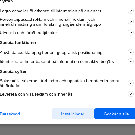
Syften
Kom igång och annonsera mot
Lagra och/eller få åtkomst till information på en enhet
nya kunder och
samarbetspartners nära dig.
Personanpassad reklam och innehåll, reklam- och
innehållsmätning samt forskning angående målgrupp
Läs mer här
Utveckla och förbättra tjänster
Specialfunktioner
Använda exakta uppgifter om geografisk positionering
Identifiera enheter baserat på information som aktivt begärs
Specialsyften
Säkerställa säkerhet, förhindra och upptäcka bedrägerier samt
åtgärda fel
Leverera och visa reklam och innehåll
Dataskydd
Inställningar
Godkänn alla