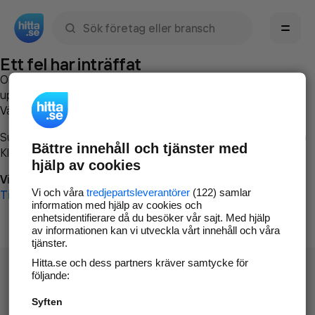
Sök namn, gata, ort, telefon, företag, sökord
Ett fel har inträffat
Om du vill kan du
kontakta hitta.se
och beskriva hur felet
uppstod så att vi lättare och snabbare kan avhjälpa det.
Vänligen försök med följande:
Surfa till
www.hitta.se
Bättre innehåll och tjänster med
Klicka på
Tillbaka-knappen
i webbläsaren och försök igen
hjälp av cookies
Vi beklagar besväret!
Vi och våra
tredjepartsleverantörer
(122) samlar
Till startsidan
information med hjälp av cookies och
enhetsidentifierare då du besöker vår sajt. Med hjälp
av informationen kan vi utveckla vårt innehåll och våra
tjänster.
Hitta.se och dess partners kräver samtycke för
följande:
Syften
Hitta.se - Gratis nummerupplysning.