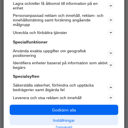
Lagra och/eller få åtkomst till information på en
Sök företag, personer och platser.
enhet
Personanpassad reklam och innehåll, reklam- och
Hitta telefonnummer, adresser, företagsinfo mm.
innehållsmätning samt forskning angående
målgrupp
Utveckla och förbättra tjänster
Marknadsför företaget
på hitta.se
Specialfunktioner
Använda exakta uppgifter om geografisk
Kom igång och annonsera mot
positionering
nya kunder och
Identifiera enheter baserat på information som aktivt
samarbetspartners nära dig.
begärs
Läs mer här
Specialsyften
Säkerställa säkerhet, förhindra och upptäcka
Alla kategorier
Populära sökningar
bedrägerier samt åtgärda fel
Leverera och visa reklam och innehåll
API & Kartor
Annonsera
Logga in
Integritet
Godkänn alla
Om oss
Nödnummer
Inställningar
Dataskydd