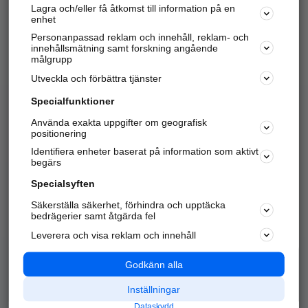
Lagra och/eller få åtkomst till information på en
Sök företag, personer och platser.
enhet
Personanpassad reklam och innehåll, reklam- och
Hitta telefonnummer, adresser, företagsinfo mm.
innehållsmätning samt forskning angående
målgrupp
Utveckla och förbättra tjänster
Marknadsför företaget
på hitta.se
Specialfunktioner
Använda exakta uppgifter om geografisk
Kom igång och annonsera mot
positionering
nya kunder och
Identifiera enheter baserat på information som aktivt
samarbetspartners nära dig.
begärs
Läs mer här
Specialsyften
Säkerställa säkerhet, förhindra och upptäcka
Alla kategorier
Populära sökningar
bedrägerier samt åtgärda fel
Leverera och visa reklam och innehåll
API & Kartor
Annonsera
Logga in
Integritet
Godkänn alla
Om oss
Nödnummer
Inställningar
Dataskydd