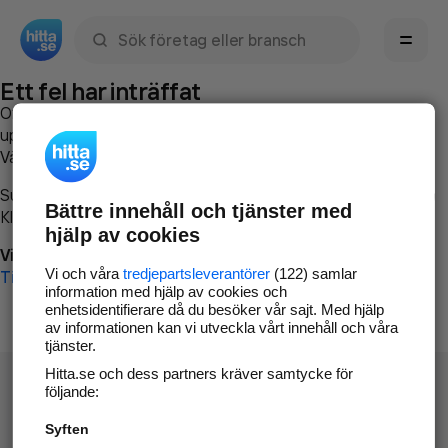
Sök namn, gata, ort, telefon, företag, sökord
Ett fel har inträffat
Om du vill kan du
kontakta hitta.se
och beskriva hur felet
uppstod så att vi lättare och snabbare kan avhjälpa det.
Vänligen försök med följande:
Surfa till
www.hitta.se
Bättre innehåll och tjänster med
Klicka på
Tillbaka-knappen
i webbläsaren och försök igen
hjälp av cookies
Vi beklagar besväret!
Vi och våra
tredjepartsleverantörer
(122) samlar
Till startsidan
information med hjälp av cookies och
enhetsidentifierare då du besöker vår sajt. Med hjälp
av informationen kan vi utveckla vårt innehåll och våra
tjänster.
Hitta.se och dess partners kräver samtycke för
följande:
Syften
Hitta.se - Gratis nummerupplysning.