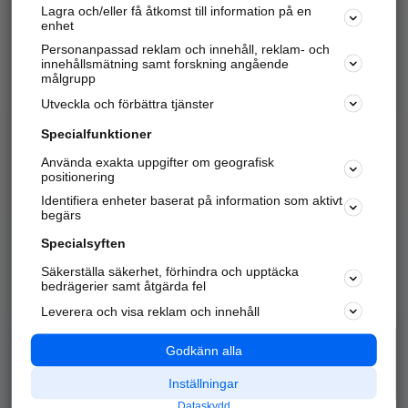
Lagra och/eller få åtkomst till information på en
Sök företag, personer och platser.
enhet
Personanpassad reklam och innehåll, reklam- och
Hitta telefonnummer, adresser, företagsinfo mm.
innehållsmätning samt forskning angående
målgrupp
Utveckla och förbättra tjänster
Marknadsför företaget
på hitta.se
Specialfunktioner
Använda exakta uppgifter om geografisk
Kom igång och annonsera mot
positionering
nya kunder och
Identifiera enheter baserat på information som aktivt
samarbetspartners nära dig.
begärs
Läs mer här
Specialsyften
Säkerställa säkerhet, förhindra och upptäcka
Alla kategorier
Populära sökningar
bedrägerier samt åtgärda fel
Leverera och visa reklam och innehåll
API & Kartor
Annonsera
Logga in
Integritet
Godkänn alla
Om oss
Nödnummer
Inställningar
Dataskydd