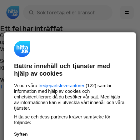
Sök namn, gata, ort, telefon, företag, sökord
Ett fel har inträffat
Om du vill kan du
kontakta hitta.se
och beskriva hur felet
uppstod så att vi lättare och snabbare kan avhjälpa det.
Vänligen försök med följande:
Surfa till
www.hitta.se
Bättre innehåll och tjänster med
Klicka på
Tillbaka-knappen
i webbläsaren och försök igen
hjälp av cookies
Vi beklagar besväret!
Vi och våra
tredjepartsleverantörer
(122) samlar
Till startsidan
information med hjälp av cookies och
enhetsidentifierare då du besöker vår sajt. Med hjälp
av informationen kan vi utveckla vårt innehåll och våra
tjänster.
Hitta.se och dess partners kräver samtycke för
följande:
Syften
Hitta.se - Gratis nummerupplysning.