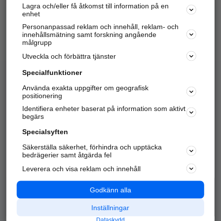
Lagra och/eller få åtkomst till information på en
Sök företag, personer och platser.
enhet
Personanpassad reklam och innehåll, reklam- och
Hitta telefonnummer, adresser, företagsinfo mm.
innehållsmätning samt forskning angående
målgrupp
Utveckla och förbättra tjänster
Marknadsför företaget
på hitta.se
Specialfunktioner
Använda exakta uppgifter om geografisk
Kom igång och annonsera mot
positionering
nya kunder och
Identifiera enheter baserat på information som aktivt
samarbetspartners nära dig.
begärs
Läs mer här
Specialsyften
Säkerställa säkerhet, förhindra och upptäcka
Alla kategorier
Populära sökningar
bedrägerier samt åtgärda fel
Leverera och visa reklam och innehåll
API & Kartor
Annonsera
Logga in
Integritet
Godkänn alla
Om oss
Nödnummer
Inställningar
Dataskydd