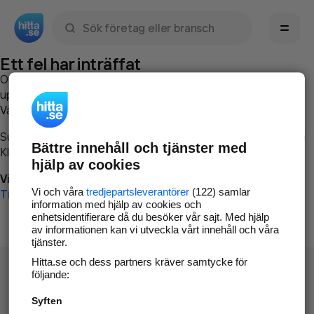
Sök namn, gata, ort, telefon, företag, sökord
Ett fel har inträffat
Om du vill kan du
kontakta hitta.se
och beskriva hur felet
uppstod så att vi lättare och snabbare kan avhjälpa det.
Vänligen försök med följande:
Surfa till
www.hitta.se
Bättre innehåll och tjänster med
Klicka på
Tillbaka-knappen
i webbläsaren och försök igen
hjälp av cookies
Vi beklagar besväret!
Vi och våra
tredjepartsleverantörer
(122) samlar
Till startsidan
information med hjälp av cookies och
enhetsidentifierare då du besöker vår sajt. Med hjälp
av informationen kan vi utveckla vårt innehåll och våra
tjänster.
Hitta.se och dess partners kräver samtycke för
följande:
Syften
Hitta.se - Gratis nummerupplysning.