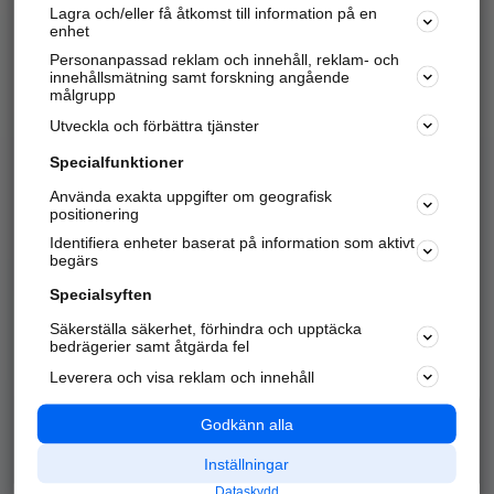
Lagra och/eller få åtkomst till information på en
Sök företag, personer och platser.
enhet
Personanpassad reklam och innehåll, reklam- och
Hitta telefonnummer, adresser, företagsinfo mm.
innehållsmätning samt forskning angående
målgrupp
Utveckla och förbättra tjänster
Marknadsför företaget
på hitta.se
Specialfunktioner
Använda exakta uppgifter om geografisk
Kom igång och annonsera mot
positionering
nya kunder och
Identifiera enheter baserat på information som aktivt
samarbetspartners nära dig.
begärs
Läs mer här
Specialsyften
Säkerställa säkerhet, förhindra och upptäcka
Alla kategorier
Populära sökningar
bedrägerier samt åtgärda fel
Leverera och visa reklam och innehåll
API & Kartor
Annonsera
Logga in
Integritet
Godkänn alla
Om oss
Nödnummer
Inställningar
Dataskydd