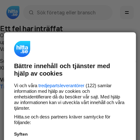
Sök namn, gata, ort, telefon, företag, sökord
Ett fel har inträffat
Om du vill kan du
kontakta hitta.se
och beskriva hur felet
uppstod så att vi lättare och snabbare kan avhjälpa det.
Vänligen försök med följande:
Surfa till
www.hitta.se
Bättre innehåll och tjänster med
Klicka på
Tillbaka-knappen
i webbläsaren och försök igen
hjälp av cookies
Vi beklagar besväret!
Vi och våra
tredjepartsleverantörer
(122) samlar
Till startsidan
information med hjälp av cookies och
enhetsidentifierare då du besöker vår sajt. Med hjälp
av informationen kan vi utveckla vårt innehåll och våra
tjänster.
Hitta.se och dess partners kräver samtycke för
följande:
Syften
Hitta.se - Gratis nummerupplysning.