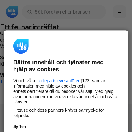
Sök namn, gata, ort, telefon, företag, sökord
Ett fel har inträffat
Om du vill kan du
kontakta hitta.se
och beskriva hur felet
uppstod så att vi lättare och snabbare kan avhjälpa det.
Vänligen försök med följande:
Surfa till
www.hitta.se
Bättre innehåll och tjänster med
Klicka på
Tillbaka-knappen
i webbläsaren och försök igen
hjälp av cookies
Vi beklagar besväret!
Vi och våra
tredjepartsleverantörer
(122) samlar
Till startsidan
information med hjälp av cookies och
enhetsidentifierare då du besöker vår sajt. Med hjälp
av informationen kan vi utveckla vårt innehåll och våra
tjänster.
Hitta.se och dess partners kräver samtycke för
följande:
Syften
Hitta.se - Gratis nummerupplysning.