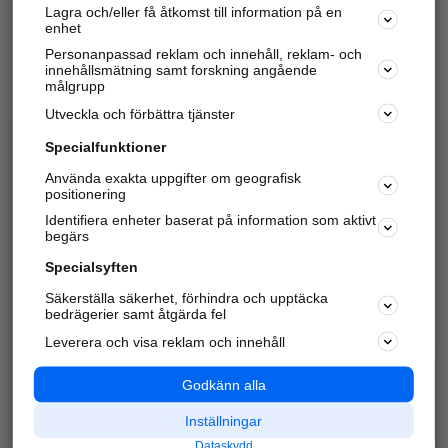
Lagra och/eller få åtkomst till information på en
Sök företag, personer och platser.
enhet
Personanpassad reklam och innehåll, reklam- och
Hitta telefonnummer, adresser, företagsinfo mm.
innehållsmätning samt forskning angående
målgrupp
Utveckla och förbättra tjänster
Marknadsför företaget
på hitta.se
Specialfunktioner
Använda exakta uppgifter om geografisk
Kom igång och annonsera mot
positionering
nya kunder och
Identifiera enheter baserat på information som aktivt
samarbetspartners nära dig.
begärs
Läs mer här
Specialsyften
Säkerställa säkerhet, förhindra och upptäcka
Alla kategorier
Populära sökningar
bedrägerier samt åtgärda fel
Leverera och visa reklam och innehåll
API & Kartor
Annonsera
Logga in
Integritet
Godkänn alla
Om oss
Nödnummer
Inställningar
Dataskydd