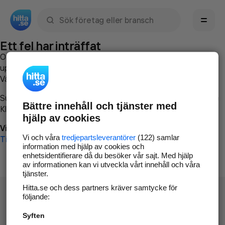
Sök namn, gata, ort, telefon, företag, sökord
Ett fel har inträffat
Om du vill kan du
kontakta hitta.se
och beskriva hur felet
uppstod så att vi lättare och snabbare kan avhjälpa det.
Vänligen försök med följande:
Surfa till
www.hitta.se
Bättre innehåll och tjänster med
Klicka på
Tillbaka-knappen
i webbläsaren och försök igen
hjälp av cookies
Vi beklagar besväret!
Vi och våra
tredjepartsleverantörer
(122) samlar
Till startsidan
information med hjälp av cookies och
enhetsidentifierare då du besöker vår sajt. Med hjälp
av informationen kan vi utveckla vårt innehåll och våra
tjänster.
Hitta.se och dess partners kräver samtycke för
följande:
Syften
Hitta.se - Gratis nummerupplysning.