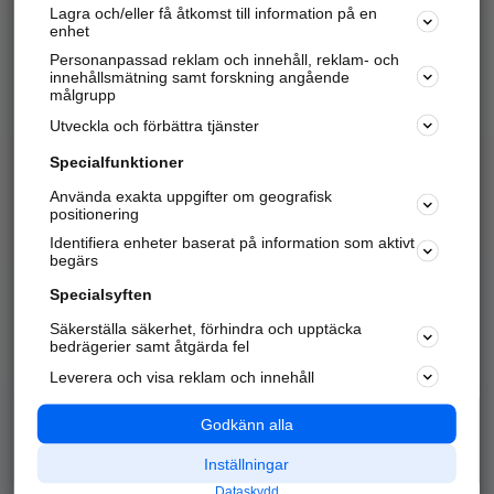
Lagra och/eller få åtkomst till information på en
Sök företag, personer och platser.
enhet
Personanpassad reklam och innehåll, reklam- och
Hitta telefonnummer, adresser, företagsinfo mm.
innehållsmätning samt forskning angående
målgrupp
Utveckla och förbättra tjänster
Marknadsför företaget
på hitta.se
Specialfunktioner
Använda exakta uppgifter om geografisk
Kom igång och annonsera mot
positionering
nya kunder och
Identifiera enheter baserat på information som aktivt
samarbetspartners nära dig.
begärs
Läs mer här
Specialsyften
Säkerställa säkerhet, förhindra och upptäcka
Alla kategorier
Populära sökningar
bedrägerier samt åtgärda fel
Leverera och visa reklam och innehåll
API & Kartor
Annonsera
Logga in
Integritet
Godkänn alla
Om oss
Nödnummer
Inställningar
Dataskydd