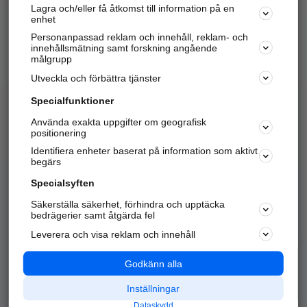
Lagra och/eller få åtkomst till information på en
Sök företag, personer och platser.
enhet
Personanpassad reklam och innehåll, reklam- och
Hitta telefonnummer, adresser, företagsinfo mm.
innehållsmätning samt forskning angående
målgrupp
Utveckla och förbättra tjänster
Marknadsför företaget
på hitta.se
Specialfunktioner
Använda exakta uppgifter om geografisk
Kom igång och annonsera mot
positionering
nya kunder och
Identifiera enheter baserat på information som aktivt
samarbetspartners nära dig.
begärs
Läs mer här
Specialsyften
Säkerställa säkerhet, förhindra och upptäcka
Alla kategorier
Populära sökningar
bedrägerier samt åtgärda fel
Leverera och visa reklam och innehåll
API & Kartor
Annonsera
Logga in
Integritet
Godkänn alla
Om oss
Nödnummer
Inställningar
Dataskydd