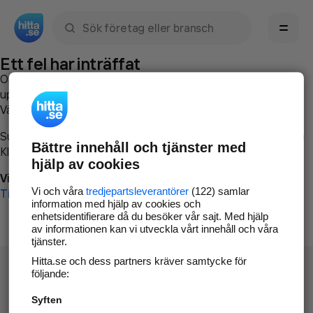
Sök namn, gata, ort, telefon, företag, sökord
Ett fel har inträffat
Om du vill kan du
kontakta hitta.se
och beskriva hur felet
uppstod så att vi lättare och snabbare kan avhjälpa det.
Vänligen försök med följande:
Surfa till
www.hitta.se
Bättre innehåll och tjänster med
Klicka på
Tillbaka-knappen
i webbläsaren och försök igen
hjälp av cookies
Vi beklagar besväret!
Vi och våra
tredjepartsleverantörer
(122) samlar
Till startsidan
information med hjälp av cookies och
enhetsidentifierare då du besöker vår sajt. Med hjälp
av informationen kan vi utveckla vårt innehåll och våra
tjänster.
Hitta.se och dess partners kräver samtycke för
följande:
Syften
Hitta.se - Gratis nummerupplysning.