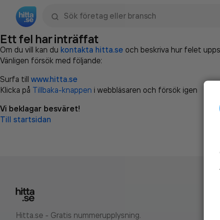
Sök namn, gata, ort, telefon, företag, sökord
Ett fel har inträffat
Om du vill kan du
kontakta hitta.se
och beskriva hur felet upps
Vänligen försök med följande:
Surfa till
www.hitta.se
Klicka på
Tillbaka-knappen
i webbläsaren och försök igen
Vi beklagar besväret!
Till startsidan
Hitta.se - Gratis nummerupplysning.