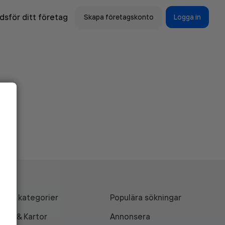
sför ditt företag
Skapa företagskonto
Logga in
Alla kategorier
Populära sökningar
API & Kartor
Annonsera