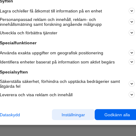
Syften
Kom igång och annonsera mot
Lagra och/eller få åtkomst till information på en enhet
nya kunder och
samarbetspartners nära dig.
Personanpassad reklam och innehåll, reklam- och
innehållsmätning samt forskning angående målgrupp
Läs mer här
Utveckla och förbättra tjänster
Specialfunktioner
Använda exakta uppgifter om geografisk positionering
Identifiera enheter baserat på information som aktivt begärs
Specialsyften
Säkerställa säkerhet, förhindra och upptäcka bedrägerier samt
åtgärda fel
Leverera och visa reklam och innehåll
Dataskydd
Inställningar
Godkänn alla