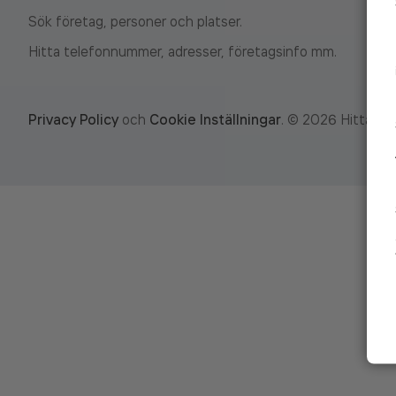
Sök företag, personer och platser.
Hitta telefonnummer, adresser, företagsinfo mm.
Privacy Policy
och
Cookie Inställningar
.
©
2026
Hitta.se