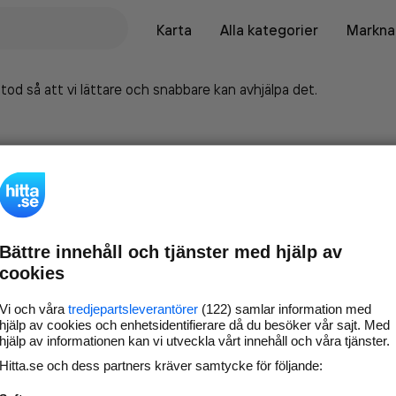
Karta
Alla kategorier
Marknad
tod så att vi lättare och snabbare kan avhjälpa det.
Bättre innehåll och tjänster med hjälp av
cookies
Vi och våra
tredjepartsleverantörer
(122) samlar information med
hjälp av cookies och enhetsidentifierare då du besöker vår sajt. Med
hjälp av informationen kan vi utveckla vårt innehåll och våra tjänster.
Marknadsför företaget på
Hitta.se och dess partners kräver samtycke för följande:
hitta.se