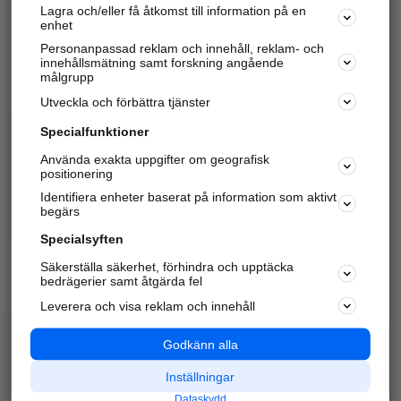
Lagra och/eller få åtkomst till information på en
Sök företag, personer och platser.
enhet
Personanpassad reklam och innehåll, reklam- och
Hitta telefonnummer, adresser, företagsinfo mm.
innehållsmätning samt forskning angående
målgrupp
Utveckla och förbättra tjänster
Marknadsför företaget
på hitta.se
Specialfunktioner
Använda exakta uppgifter om geografisk
Kom igång och annonsera mot
positionering
nya kunder och
Identifiera enheter baserat på information som aktivt
samarbetspartners nära dig.
begärs
Läs mer här
Specialsyften
Säkerställa säkerhet, förhindra och upptäcka
Alla kategorier
Populära sökningar
bedrägerier samt åtgärda fel
Leverera och visa reklam och innehåll
API & Kartor
Annonsera
Logga in
Integritet
Godkänn alla
Om oss
Nödnummer
Inställningar
Dataskydd