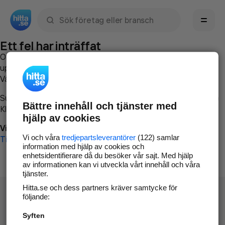
Sök namn, gata, ort, telefon, företag, sökord
Ett fel har inträffat
Om du vill kan du
kontakta hitta.se
och beskriva hur felet
uppstod så att vi lättare och snabbare kan avhjälpa det.
Vänligen försök med följande:
Surfa till
www.hitta.se
Bättre innehåll och tjänster med
Klicka på
Tillbaka-knappen
i webbläsaren och försök igen
hjälp av cookies
Vi beklagar besväret!
Vi och våra
tredjepartsleverantörer
(122) samlar
Till startsidan
information med hjälp av cookies och
enhetsidentifierare då du besöker vår sajt. Med hjälp
av informationen kan vi utveckla vårt innehåll och våra
tjänster.
Hitta.se och dess partners kräver samtycke för
följande:
Syften
Hitta.se - Gratis nummerupplysning.